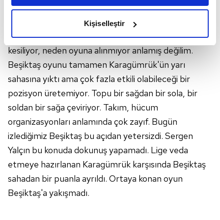
amacımızın size daha iyi bir reklam deneyimi sunmak
oynarken, Sergen Yalçın'ın hâlâ ona tahammül
olduğunu ve sizlere en iyi içerikleri sunabilmek adına
etmesine şaşırıyorum açıkçası. Geçen sefer de
Kişiselleştir
elimizden gelen çabayı gösterdiğimizi ve bu noktada,
yazmıştım; Jota iyi bir performans sergilerken neden
reklamların maliyetlerimizi karşılamak noktasında tek gelir
kesiliyor, neden oyuna alınmıyor anlamış değilim.
kalemimiz olduğunu sizlere hatırlatmak isteriz.
Beşiktaş oyunu tamamen Karagümrük'ün yarı
Her halükârda, kullanıcılar, bu çerezlere izin vermedikleri
sahasına yıktı ama çok fazla etkili olabileceği bir
takdirde, kullanıcılara hedefli reklamlar
pozisyon üretemiyor. Topu bir sağdan bir sola, bir
gösterilmeyecektir."
soldan bir sağa çeviriyor. Takım, hücum
organizasyonları anlamında çok zayıf. Bugün
Sizlere daha iyi bir hizmet sunabilmek için İnternet
izlediğimiz Beşiktaş bu açıdan yetersizdi. Sergen
Sitemizde kendimize ve üçüncü kişilere ait çerezler
kullanılmaktadır. Bu çerezler vasıtasıyla çeşitli kişisel
Yalçın bu konuda dokunuş yapamadı. Lige veda
verileriniz işlenmekte olup gerekli olan çerezler bilgi
etmeye hazırlanan Karagümrük karşısında Beşiktaş
toplumu hizmetlerinin sunulması amacıyla
sahadan bir puanla ayrıldı. Ortaya konan oyun
kullanılmaktadır. Diğer çerezler, sitemizin daha işlevsel
Beşiktaş'a yakışmadı.
kılınması ve kişiselleştirilmesi ve sizlere yönelik
reklam/pazarlama faaliyetlerinin yapılması, amaçlarıyla
sınırlı olarak açık rızanız dahilinde kullanılacaktır.