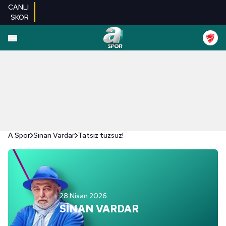
CANLI
SKOR
A Spor
Sinan Vardar
Tatsız tuzsuz!
28 Nisan 2026
SİNAN VARDAR