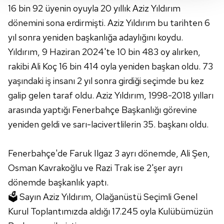
16 bin 92 üyenin oyuyla 20 yıllık Aziz Yıldırım
takdirde, kullanıcılara hedefli reklamlar
gösterilmeyecektir."
dönemini sona erdirmişti. Aziz Yıldırım bu tarihten 6
yıl sonra yeniden başkanlığa adaylığını koydu.
Sizlere daha iyi bir hizmet sunabilmek için İnternet
Yıldırım, 9 Haziran 2024'te 10 bin 483 oy alırken,
Sitemizde kendimize ve üçüncü kişilere ait çerezler
rakibi Ali Koç 16 bin 414 oyla yeniden başkan oldu. 73
kullanılmaktadır. Bu çerezler vasıtasıyla çeşitli kişisel
yaşındaki iş insanı 2 yıl sonra girdiği seçimde bu kez
verileriniz işlenmekte olup gerekli olan çerezler bilgi
toplumu hizmetlerinin sunulması amacıyla
galip gelen taraf oldu. Aziz Yıldırım, 1998-2018 yılları
kullanılmaktadır. Diğer çerezler, sitemizin daha işlevsel
arasında yaptığı Fenerbahçe Başkanlığı görevine
kılınması ve kişiselleştirilmesi ve sizlere yönelik
yeniden geldi ve sarı-lacivertlilerin 35. başkanı oldu.
reklam/pazarlama faaliyetlerinin yapılması, amaçlarıyla
sınırlı olarak açık rızanız dahilinde kullanılacaktır.
Fenerbahçe'de Faruk Ilgaz 3 ayrı dönemde, Ali Şen,
Çerezlere ilişkin tercihlerinizi aşağıda yer alan panel
Osman Kavrakoğlu ve Razi Trak ise 2'şer ayrı
vasıtasıyla belirleyebilirsiniz. Çerezlere ilişkin detaylı bilgi
dönemde başkanlık yaptı.
için Ayarlar butonuna tıklayabilir,
Çerez Bilgilendirme
🗳️ Sayın Aziz Yıldırım, Olağanüstü Seçimli Genel
Metnimizi
ziyaret edebilirsiniz.
Kurul Toplantımızda aldığı 17.245 oyla Kulübümüzün