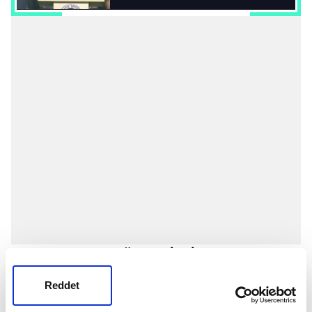
13. KEZ BAŞKANLIĞA SEÇİLDİ
Reddet
Aziz Yıldırım, 15 kez girdiği Fenerbahçe seçimlerinde