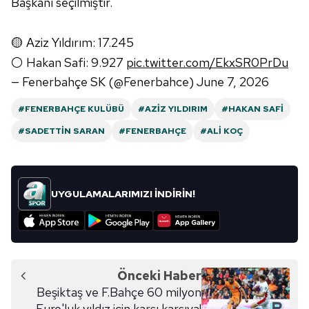
Başkanı seçilmiştir.
6698 sayılı Kişisel Verilerin Korunması Kanunu uyarınca
hazırlanmış Aydınlatma Metnimizi okumak ve sitemizde
ilgili mevzuata uygun olarak kullanılan çerezlerle ilgili bilgi
🟡 Aziz Yıldırım: 17.245
almak için lütfen
tıklayınız
.
⚪️ Hakan Safi: 9.927
pic.twitter.com/EkxSR0PrDu
— Fenerbahçe SK (@Fenerbahce)
June 7, 2026
#FENERBAHÇE KULÜBÜ
#AZIZ YILDIRIM
#HAKAN SAFI
#SADETTIN SARAN
#FENERBAHÇE
#ALI KOÇ
UYGULAMALARIMIZI İNDİRİN!
Önceki Haber
Beşiktaş ve F.Bahçe 60 milyon
Euro'luk yıldız için karşı karşıya!