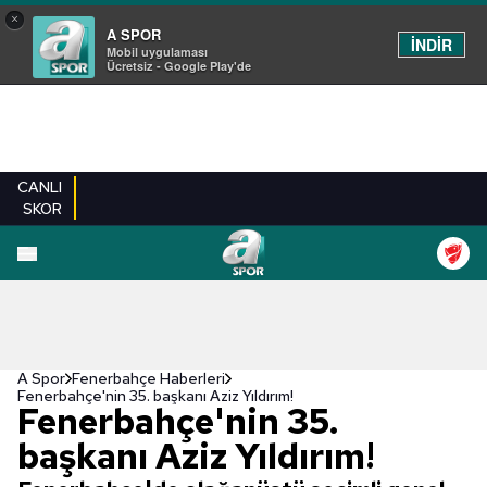
×
A SPOR
İNDİR
Mobil uygulaması
Ücretsiz - Google Play'de
CANLI
SKOR
A Spor
Fenerbahçe Haberleri
Fenerbahçe'nin 35. başkanı Aziz Yıldırım!
Fenerbahçe'nin 35.
başkanı Aziz Yıldırım!