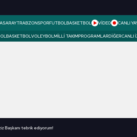
ASARAY
TRABZONSPOR
FUTBOL
BASKETBOL
VİDEO
CANLI YA
BOL
BASKETBOL
VOLEYBOL
MILLI TAKIM
PROGRAMLAR
DIĞER
CANLI 
iz Başkanı tebrik ediyorum!