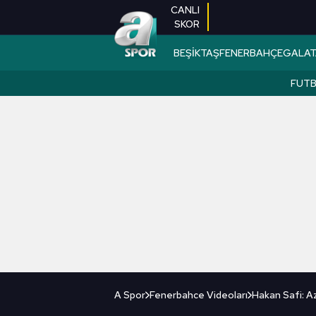
CANLI
SKOR
BEŞİKTAŞ
FENERBAHÇE
GALAT
FUT
A Spor
Fenerbahce Videoları
Hakan Safi: Az