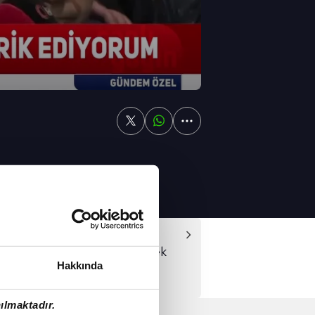
o sözler...
Video
ürk: Fenerbahçeliler tek yürek
Hakkında
unda
ılmaktadır.