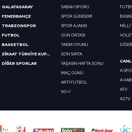
 çerezlerle ilgili bilgi almak için lütfen
tıklayınız
.
GALATASARAY
SABAH SPORU
FUTB
FENERBAHÇE
SPOR GÜNDEMİ
BASK
TRABZONSPOR
SPOR AJANSI
MİLLİ
FUTBOL
GÜN ORTASI
VOLE
BASKETBOL
TAKIM OYUNU
DİĞE
ZİRAAT TÜRKİYE KUPASI
SON SAYFA
CANL
DİĞER SPORLAR
YAŞASIN HAFTA SONU
A SP
MAÇ GÜNÜ
A HA
ARTI FUTBOL
ATV
90+1
A2TV