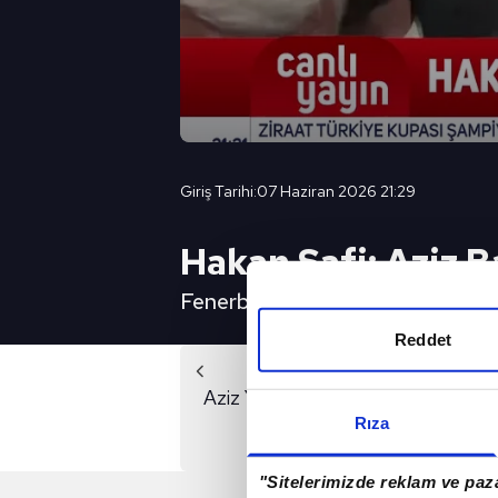
Giriş Tarihi:
07 Haziran 2026 21:29
Hakan Safi: Aziz B
Fenerbahçe'de başkan adaylarında
Reddet
Önc
Aziz Yıldırım destekçileri zaferi bö
Rıza
"Sitelerimizde reklam ve paza