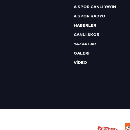
mevzuata uygun olarak kullanılan
A SPOR CANLI YAYIN
A SPOR RADYO
HABERLER
CANLI SKOR
YAZARLAR
GALERİ
VİDEO