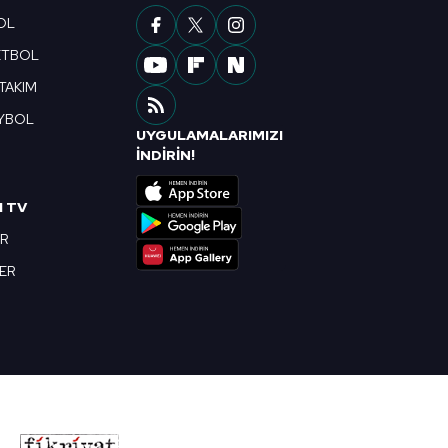
OL
ETBOL
 TAKIM
YBOL
UYGULAMALARIMIZI
R
İNDİRİN!
I TV
OR
BER