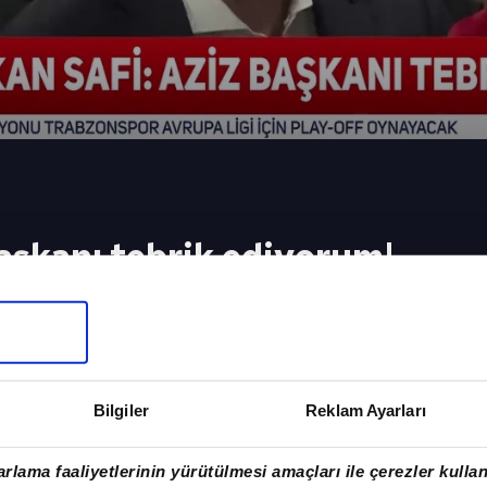
aşkanı tebrik ediyorum!
n Hakan Safi, çarpıcı açıklamalarda bulundu. İşte 
eki Video
Sonraki 
yle kutladı!
Barış Gökt
Bilgiler
Reklam Ayarları
olmak zor
rlama faaliyetlerinin yürütülmesi amaçları ile çerezler kullan