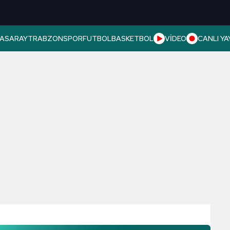
ASARAY
TRABZONSPOR
FUTBOL
BASKETBOL
VİDEO
CANLI YA