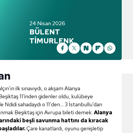
24 Nisan 2026
BÜLENT
TİMURLENK
man
lçın'ın ilk sınavıydı, o akşam Alanya
şiktaş 11'inden gidenler oldu, kulübeye
e Ndidi sahadaydı o 11'den... 3 İstanbullu'dan
anmak Beşiktaş için Avrupa bileti demek.
Alanya
arındaki
beşli savunma hattını da kıracak
başladılar.
Çare kanatlardı, oyunu genişletip