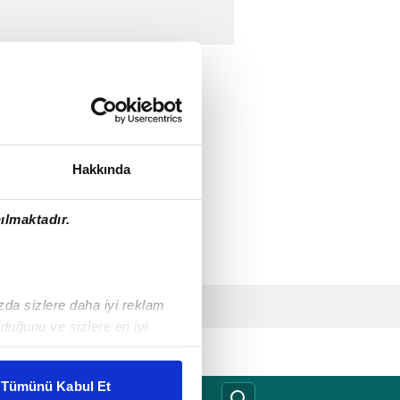
Hakkında
ılmaktadır.
ızda sizlere daha iyi reklam
duğunu ve sizlere en iyi
liyetlerimizi karşılamak
Tümünü Kabul Et