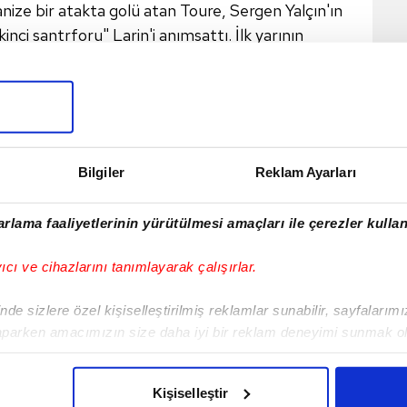
nize bir atakta golü atan Toure, Sergen Yalçın'ın
nci santrforu" Larin'i anımsattı. İlk yarının
du. İyi mücadele eden ama üretemeyen Alanya,
im haricinde oyunu alamadı. Ederson ve Günay'dan
lanya'nın fişini çekerken Kartal'ın maestrosu
edi.
Beşiktaş,
yarı finale yürürken
519 pasta
e 14
ortayla şansını zorlayan
Alanya'ya
Bilgiler
Reklam Ayarları
3 pas arası
ve 9 top çalmayla rakibinin
gol
zım.
Maç boyu kanadını nefis kullanan Rıdvan, çok
rlama faaliyetlerinin yürütülmesi amaçları ile çerezler kullan
ürekli hırpalayan Oh, kaptan dümendeyken gemiyi
rinde iki açık deniz, iki liman daha var.
yıcı ve cihazlarını tanımlayarak çalışırlar.
de sizlere özel kişiselleştirilmiş reklamlar sunabilir, sayfalarım
aparken amacımızın size daha iyi bir reklam deneyimi sunmak ol
imizden gelen çabayı gösterdiğimizi ve bu noktada, reklamların ma
olduğunu sizlere hatırlatmak isteriz.
Kişiselleştir
VERI POLITIKASI
GIZLILIK BILDIRIMI
KÜNYE / İLETIŞIM