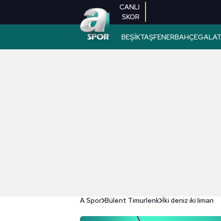
CANLI
SKOR
BEŞİKTAŞ
FENERBAHÇE
GALAT
A Spor
Bülent Timurlenk
İki deniz iki liman