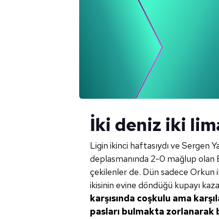
İki deniz iki li
Ligin ikinci haftasıydı ve Sergen Ya
deplasmanında 2-0 mağlup olan Be
çekilenler de. Dün sadece Orkun il
ikisinin evine döndüğü kupayı kaz
karşısında
coşkulu ama karşıl
pasları bulmakta zorlanarak