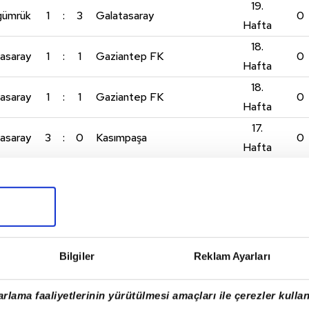
19.
agümrük
1
:
3
Galatasaray
0
Hafta
18.
asaray
1
:
1
Gaziantep FK
0
Hafta
18.
asaray
1
:
1
Gaziantep FK
0
Hafta
17.
asaray
3
:
0
Kasımpaşa
0
Hafta
17.
asaray
3
:
0
Kasımpaşa
0
Hafta
16.
yaspor
1
:
4
Galatasaray
0
Hafta
16.
Bilgiler
Reklam Ayarları
yaspor
1
:
4
Galatasaray
0
Hafta
15.
rlama faaliyetlerinin yürütülmesi amaçları ile çerezler kullan
asaray
3
:
2
Samsunspor
0