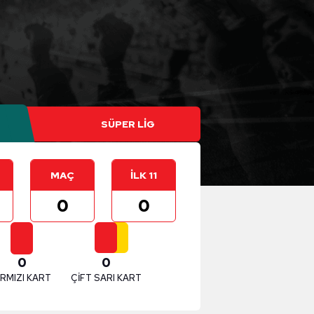
MAÇ
İLK 11
0
0
0
0
IRMIZI KART
ÇİFT SARI KART