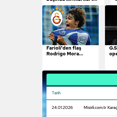
gördü!
Farioli'den flaş
G.S
Rodrigo Mora
op
açıklaması!
Cim
oy
Tarih
24.01.2026
Misirli.com.tr Kar