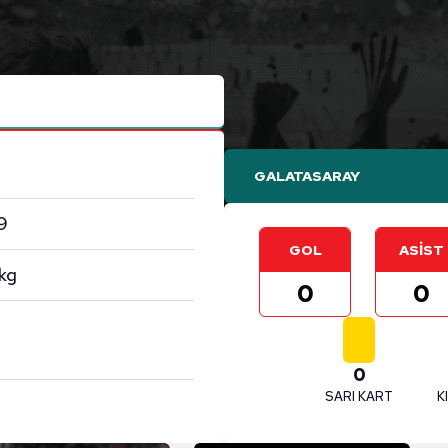
GALATASARAY
9
GOL
ASİST
kg
0
0
0
SARI KART
K