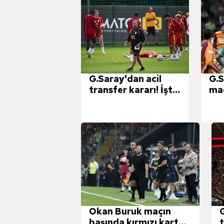
G.Saray'dan acil
G.S
transfer kararı! İşte
maç
Okan Buruk'un yeni
tra
orta sahası
Okan Buruk maçın
başında kırmızı kart
t