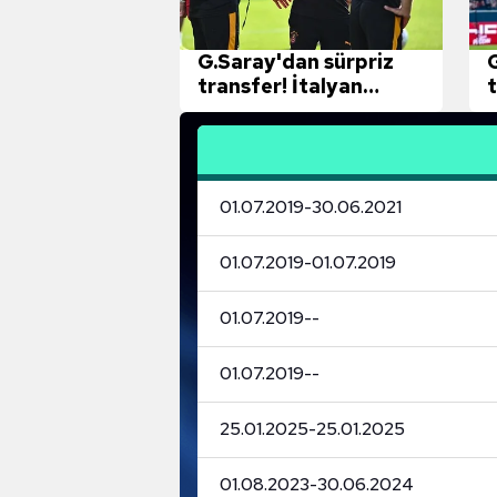
mevzuata uygun olarak kullanılan
G.Saray'dan sürpriz
transfer! İtalyan
t
medyası duyurdu
01.07.2019
-
30.06.2021
01.07.2019
-
01.07.2019
01.07.2019
-
-
01.07.2019
-
-
25.01.2025
-
25.01.2025
01.08.2023
-
30.06.2024