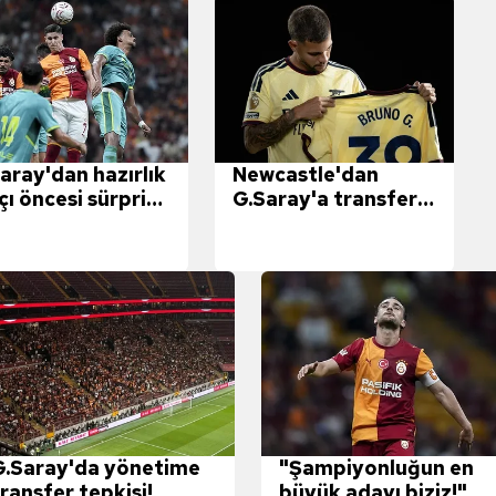
aray'dan hazırlık
Newcastle'dan
ı öncesi sürpriz
G.Saray'a transfer
nsfer görüşmesi!
çıkarması!
G.Saray'da yönetime
"Şampiyonluğun en
ransfer tepkisi!
büyük adayı biziz!"