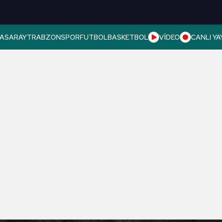
ASARAY
TRABZONSPOR
FUTBOL
BASKETBOL
VİDEO
CANLI YA