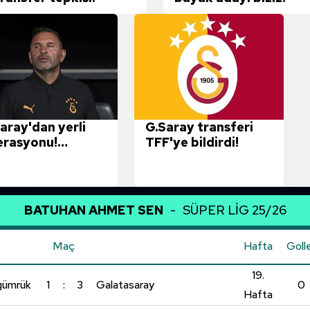
aray'dan yerli
G.Saray transferi
erasyonu!
TFF'ye bildirdi!
bom'dan 2 milli
uncuya kanca
BATUHAN AHMET SEN
-
SÜPER LİG 25/26
Maç
Hafta
Goll
19.
agümrük
1
:
3
Galatasaray
0
Hafta