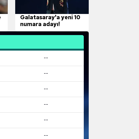
e
Galatasaray'a yeni 10
numara adayı!
--
--
--
--
--
--