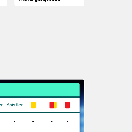
er
Asistler
-
-
-
-