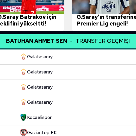
 çerezlerle ilgili bilgi almak için lütfen
tıklayınız
.
G.Saray Batrakov için
G.Saray'ın transferin
eklifini yükseltti!
Premier Lig engeli!
BATUHAN AHMET SEN
-
TRANSFER GEÇMİŞİ
Galatasaray
Galatasaray
Galatasaray
Galatasaray
Kocaelispor
Gaziantep FK