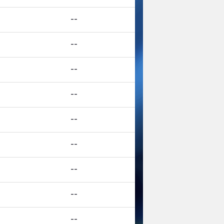
--
--
--
--
--
--
--
--
--