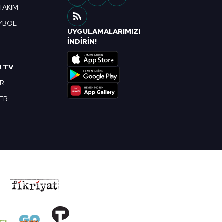
 TAKIM
YBOL
UYGULAMALARIMIZI
R
İNDİRİN!
I TV
OR
BER