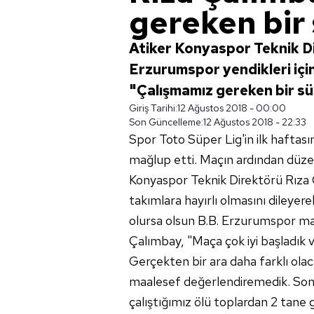
gereken bir 
Atiker Konyaspor Teknik Di
Erzurumspor yendikleri için
"Çalışmamız gereken bir sü
Giriş Tarihi:
12 Ağustos 2018 - 00:00
Son Güncelleme:
12 Ağustos 2018 - 22:33
Spor Toto Süper Lig'in ilk haftas
mağlup etti. Maçın ardından düze
Konyaspor Teknik Direktörü Rıza 
takımlara hayırlı olmasını dileyer
olursa olsun B.B. Erzurumspor ma
Çalımbay, "Maça çok iyi başladık v
Gerçekten bir ara daha farklı ol
maalesef değerlendiremedik. Sonra
çalıştığımız ölü toplardan 2 tane