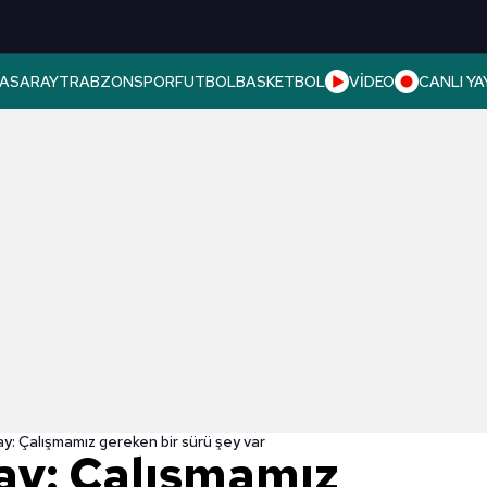
ASARAY
TRABZONSPOR
FUTBOL
BASKETBOL
VİDEO
CANLI YA
ay: Çalışmamız gereken bir sürü şey var
ay: Çalışmamız