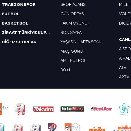
TRABZONSPOR
SPOR AJANSI
MİLLİ
FUTBOL
GÜN ORTASI
VOLE
BASKETBOL
TAKIM OYUNU
DİĞE
ZİRAAT TÜRKİYE KUPASI
SON SAYFA
CANL
DİĞER SPORLAR
YAŞASIN HAFTA SONU
A SP
MAÇ GÜNÜ
A HA
ARTI FUTBOL
ATV
90+1
A2TV