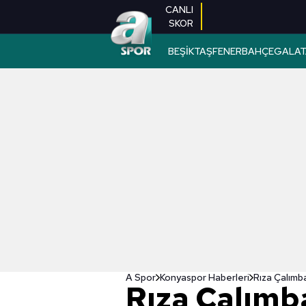
CANLI
SKOR
BEŞİKTAŞ
FENERBAHÇE
GALAT
A Spor
Konyaspor Haberleri
Rıza Çalımb
Rıza Çalımb