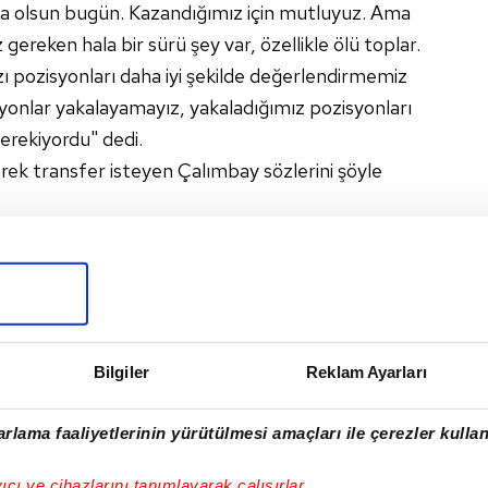
a olsun bugün. Kazandığımız için mutluyuz. Ama
 gereken hala bir sürü şey var, özellikle ölü toplar.
ı pozisyonları daha iyi şekilde değerlendirmemiz
yonlar yakalayamayız, yakaladığımız pozisyonları
gerekiyordu" dedi.
ek transfer isteyen Çalımbay sözlerini şöyle
şlarımız var, kullanamadığımız arkadaşlarımız var.
oyuncumuz var. İnşallah bunların hepsi gelirse o
eleceğiz. Onun için bizim Milli Takım arasına
leri giderip o zaman bambaşka ve bundan daha iyi
Bilgiler
Reklam Ayarları
rlama faaliyetlerinin yürütülmesi amaçları ile çerezler kullan
I
yıcı ve cihazlarını tanımlayarak çalışırlar.