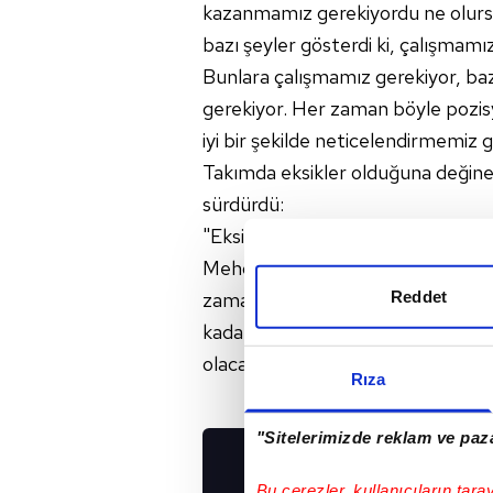
kazanmamız gerekiyordu ne olurs
bazı şeyler gösterdi ki, çalışmamız
Bunlara çalışmamız gerekiyor, baz
gerekiyor. Her zaman böyle pozis
iyi bir şekilde neticelendirmemiz 
Takımda eksikler olduğuna değiner
sürdürdü:
"Eksiklerimiz var, transfer arkada
Mehdi'nin yerine almamız gereken 
Reddet
zaman daha da çok iyi bir duruma g
kadar iyi gidersek bu arada eksik
olacağımıza inanıyorum."
Rıza
"Sitelerimizde reklam ve paza
UYGULAMALARIMIZ
Bu çerezler, kullanıcıların tara