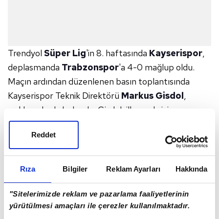
Trendyol
Süper Lig
'in 8. haftasında
Kayserispor
,
deplasmanda
Trabzonspor
'a 4-0 mağlup oldu.
Maçın ardından düzenlenen basın toplantısında
Kayserispor Teknik Direktörü
Markus Gisdol
,
açıklamalarda bulundu. Gisdol, ilk yarıda iyi
oynadıklarını ancak gol yollarında etkisiz kaldıklarını
Reddet
belirterek,
"İlk yarı iyi performans sergiledik. Birçok gol fırsatı
yakaladık ama bundan önceki maçlarda olduğu gibi
Rıza
Bilgiler
Reklam Ayarları
Hakkında
gol atmayı unuttuk. Bunu unutmaya devam edersek
başarılı olamayız. İkinci yarıda Trabzonspor, özellikle
"Sitelerimizde reklam ve pazarlama faaliyetlerinin
yürütülmesi amaçları ile çerezler kullanılmaktadır.
hız konusunda bizim zaaflarımızı ortaya çıkardı. Baskı