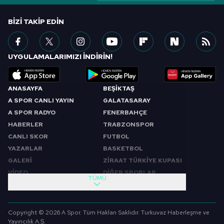
BIZI TAKIP EDIN
UYGULAMALARIMIZI İNDİRİN!
ANASAYFA
BEŞİKTAŞ
A SPOR CANLI YAYIN
GALATASARAY
A SPOR RADYO
FENERBAHÇE
HABERLER
TRABZONSPOR
CANLI SKOR
FUTBOL
YAZARLAR
BASKETBOL
GALERİ
ZİRAAT TÜRKİYE KUPASI
VİDEO
DİĞER SPORLAR
TÜMÜ
PROGRAMLAR
VIDEO
SABAH SPORU
FUTBOL
Copyright © 2026 A Spor. Tüm Hakları Saklıdır. Turkuvaz Haberleşme ve
SPOR GÜNDEMİ
BASKETBOL
Yayıncılık A.Ş.