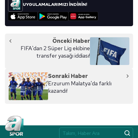
kullanılmaktadır. Bu çerezler vasıtasıyla çeşitli kişisel
UYGULAMALARIMIZI İNDİRİN!
verileriniz işlenmekte olup gerekli olan çerezler bilgi
toplumu hizmetlerinin sunulması amacıyla
kullanılmaktadır. Diğer çerezler, sitemizin daha işlevsel
kılınması ve kişiselleştirilmesi ve sizlere yönelik
reklam/pazarlama faaliyetlerinin yapılması, amaçlarıyla
Önceki Haber
sınırlı olarak açık rızanız dahilinde kullanılacaktır.
FIFA'dan 2 Süper Lig ekibine
transfer yasağı iddiası!
Çerezlere ilişkin tercihlerinizi aşağıda yer alan panel
vasıtasıyla belirleyebilirsiniz. Çerezlere ilişkin detaylı bilgi
Sonraki Haber
için Ayarlar butonuna tıklayabilir,
Çerez Bilgilendirme
Erzurum Malatya'da farklı
Metnimizi
ziyaret edebilirsiniz.
kazandı!
6698 sayılı Kişisel Verilerin Korunması Kanunu uyarınca
hazırlanmış Aydınlatma Metnimizi okumak ve sitemizde
ilgili mevzuata uygun olarak kullanılan çerezlerle ilgili bilgi
almak için lütfen
tıklayınız
.