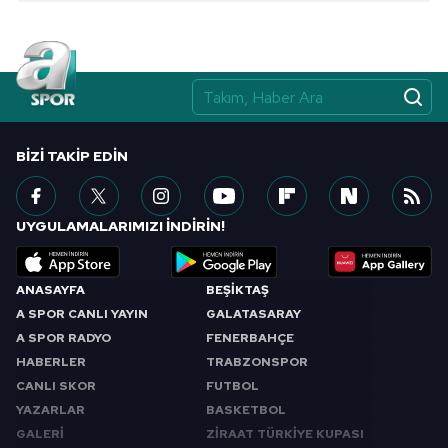
BIZI TAKIP EDIN
UYGULAMALARIMIZI İNDİRİN!
ANASAYFA
BEŞİKTAŞ
A SPOR CANLI YAYIN
GALATASARAY
A SPOR RADYO
FENERBAHÇE
HABERLER
TRABZONSPOR
CANLI SKOR
FUTBOL
YAZARLAR
BASKETBOL
GALERİ
ZİRAAT TÜRKİYE KUPASI