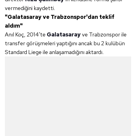
vermediğini kaydetti.
Çerezlere ilişkin tercihlerinizi aşağıda yer alan panel
"Galatasaray ve Trabzonspor'dan teklif
vasıtasıyla belirleyebilirsiniz. Çerezlere ilişkin detaylı bilgi
için Ayarlar butonuna tıklayabilir,
Çerez Bilgilendirme
aldım"
Metnimizi
ziyaret edebilirsiniz.
Anıl Koç, 2014'te
Galatasaray
ve Trabzonspor ile
transfer görüşmeleri yaptığını ancak bu 2 kulübün
6698 sayılı Kişisel Verilerin Korunması Kanunu uyarınca
Standard Liege ile anlaşamadığını aktardı.
hazırlanmış Aydınlatma Metnimizi okumak ve sitemizde
ilgili mevzuata uygun olarak kullanılan çerezlerle ilgili bilgi
almak için lütfen
tıklayınız
.