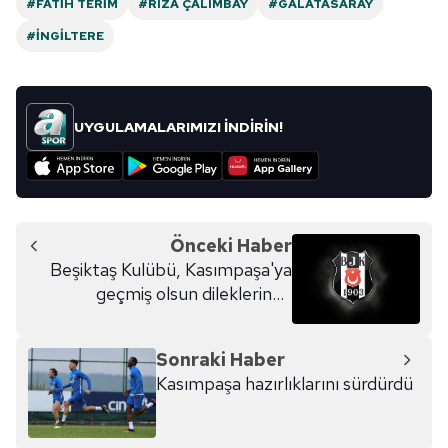
#FATIH TERIM
#RIZA ÇALIMBAY
#GALATASARAY
#İNGILTERE
UYGULAMALARIMIZI İNDİRİN!
Önceki Haber
Beşiktaş Kulübü, Kasımpaşa'ya
geçmiş olsun dileklerinde
bulundu
Sonraki Haber
Kasımpaşa hazırlıklarını sürdürdü