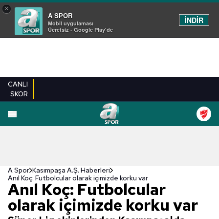
×
A SPOR
İNDİR
Mobil uygulaması
Ücretsiz - Google Play'de
CANLI
SKOR
A Spor
Kasımpaşa A.Ş. Haberleri
Anıl Koç: Futbolcular olarak içimizde korku var
Anıl Koç: Futbolcular
olarak içimizde korku var