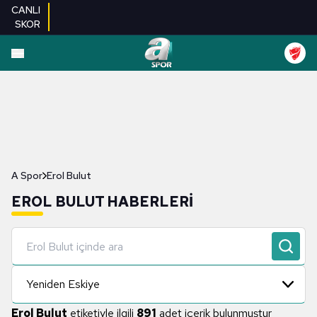
CANLI
SKOR
A Spor
Erol Bulut
EROL BULUT HABERLERI
Yeniden Eskiye
Erol Bulut
etiketiyle ilgili
891
adet içerik bulunmuştur