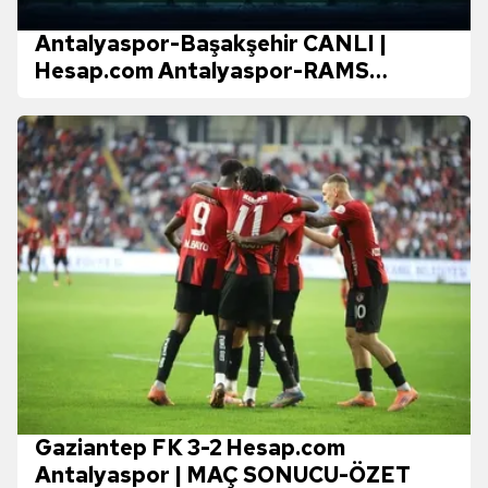
Antalyaspor-Başakşehir CANLI |
Hesap.com Antalyaspor-RAMS
Başakşehir maçı ne zaman, saat kaçta
ve hangi kanalda yayınlanacak?
Gaziantep FK 3-2 Hesap.com
Antalyaspor | MAÇ SONUCU-ÖZET