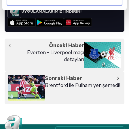
elimizden gelen çabayı gösterdiğimizi ve bu noktada,
reklamların maliyetlerimizi karşılamak noktasında tek gelir
UYGULAMALARIMIZI İNDİRİN!
kalemimiz olduğunu sizlere hatırlatmak isteriz.
Her halükârda, kullanıcılar, bu çerezlere izin vermedikleri
takdirde, kullanıcılara hedefli reklamlar
gösterilmeyecektir."
Önceki Haber
Everton - Liverpool maçı
Sizlere daha iyi bir hizmet sunabilmek için İnternet
detayları
Sitemizde kendimize ve üçüncü kişilere ait çerezler
kullanılmaktadır. Bu çerezler vasıtasıyla çeşitli kişisel
verileriniz işlenmekte olup gerekli olan çerezler bilgi
Sonraki Haber
toplumu hizmetlerinin sunulması amacıyla
Brentford ile Fulham yenişemedi!
kullanılmaktadır. Diğer çerezler, sitemizin daha işlevsel
kılınması ve kişiselleştirilmesi ve sizlere yönelik
reklam/pazarlama faaliyetlerinin yapılması, amaçlarıyla
sınırlı olarak açık rızanız dahilinde kullanılacaktır.
Çerezlere ilişkin tercihlerinizi aşağıda yer alan panel