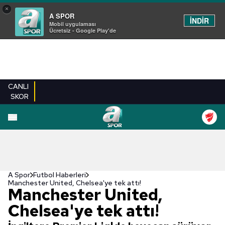
×
A SPOR
İNDİR
Mobil uygulaması
Ücretsiz - Google Play'de
CANLI
SKOR
A Spor
Futbol Haberleri
Manchester United, Chelsea'ye tek attı!
Manchester United,
Chelsea'ye tek attı!