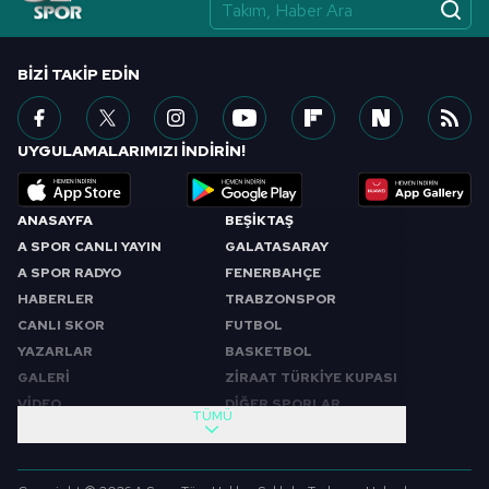
vasıtasıyla belirleyebilirsiniz. Çerezlere ilişkin detaylı bilgi
için Ayarlar butonuna tıklayabilir,
Çerez Bilgilendirme
Metnimizi
ziyaret edebilirsiniz.
BIZI TAKIP EDIN
6698 sayılı Kişisel Verilerin Korunması Kanunu uyarınca
hazırlanmış Aydınlatma Metnimizi okumak ve sitemizde
UYGULAMALARIMIZI İNDİRİN!
ilgili mevzuata uygun olarak kullanılan çerezlerle ilgili bilgi
almak için lütfen
tıklayınız
.
ANASAYFA
BEŞİKTAŞ
A SPOR CANLI YAYIN
GALATASARAY
A SPOR RADYO
FENERBAHÇE
HABERLER
TRABZONSPOR
CANLI SKOR
FUTBOL
YAZARLAR
BASKETBOL
GALERİ
ZİRAAT TÜRKİYE KUPASI
VİDEO
DİĞER SPORLAR
TÜMÜ
PROGRAMLAR
VIDEO
SABAH SPORU
FUTBOL