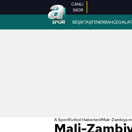
CANLI
SKOR
BEŞİKTAŞ
FENERBAHÇE
GALAT
A Spor
Futbol Haberleri
Mali-Zambiya ma
Mali-Zambi