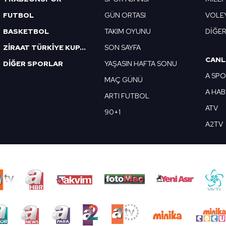
FUTBOL
GÜN ORTASI
VOLE
BASKETBOL
TAKIM OYUNU
DİĞE
ZİRAAT TÜRKİYE KUPASI
SON SAYFA
CANL
DİĞER SPORLAR
YAŞASIN HAFTA SONU
A SP
MAÇ GÜNÜ
A HA
ARTI FUTBOL
ATV
90+1
A2TV