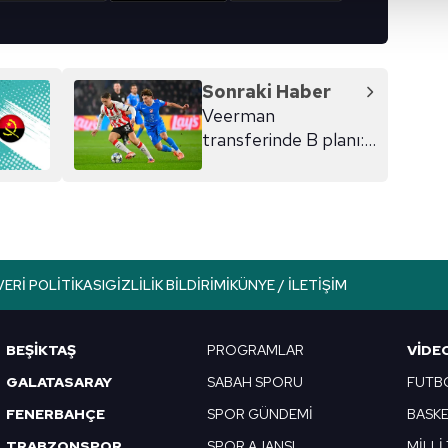
isel verileriniz işlenmekte olup gerekli olan çerezler bilgi toplum
 çerezler, sitemizin daha işlevsel kılınması ve kişiselleştirilmes
 yapılması, amaçlarıyla sınırlı olarak açık rızanız dahilinde kulla
Sonraki Haber
aşağıda yer alan panel vasıtasıyla belirleyebilirsiniz. Çerezlere iliş
Veerman
lgilendirme Metnimizi
ziyaret edebilirsiniz.
transferinde B planı:
Szymanski!
Korunması Kanunu uyarınca hazırlanmış Aydınlatma Metnimizi okum
 çerezlerle ilgili bilgi almak için lütfen
tıklayınız
.
VERI POLITIKASI
GIZLILIK BILDIRIMI
KÜNYE / İLETIŞIM
BEŞİKTAŞ
PROGRAMLAR
VIDE
GALATASARAY
SABAH SPORU
FUTB
FENERBAHÇE
SPOR GÜNDEMİ
BASK
TRABZONSPOR
SPOR AJANSI
MİLLİ