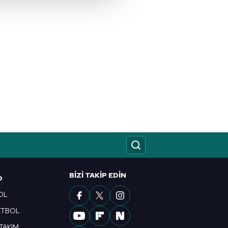
u hizmetlerinin sunulması
i ve sizlere yönelik
nılacaktır.
kin detaylı bilgi için Ayarlar
ak ve sitemizde ilgili
BIZI TAKIP EDIN
O
OL
ETBOL
 TAKIM