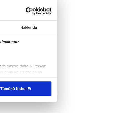
Hakkında
ılmaktadır.
ızda sizlere daha iyi reklam
duğunu ve sizlere en iyi
liyetlerimizi karşılamak
Tümünü Kabul Et
ar gösterilmeyecektir."
çerezler kullanılmaktadır. Bu