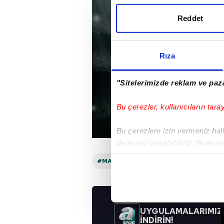
Reddet
Rıza
"Sitelerimizde reklam ve paza
Bu çerezler, kullanıcıların tara
Bu çerezlere izin vermeniz halin
deneyimi yaşatabiliriz. Bunu y
içerikleri sunabilmek adına el
#MALI
#FAS
#A SPOR
noktasında tek gelir kalemimiz 
Her halükârda, kullanıcılar, bu 
UYGULAMALARIMIZ
Sizlere daha iyi bir hizmet sun
İNDİRİN!