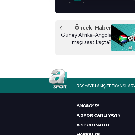
çerezler vasıtasıyla çeşitli kiş
amacıyla kullanılmaktadır. Diğer
reklam/pazarlama faaliyetlerinin
Önceki Haber
Çerezlere ilişkin tercihlerinizi 
Güney Afrika-Angola
butonuna tıklayabilir,
Çerez Bi
maçı saat kaçta?
6698 sayılı Kişisel Verilerin 
mevzuata uygun olarak kullanılan
RSS
YAYIN AKIŞI
FREKANSLAR
ANASAYFA
A SPOR CANLI YAYIN
A SPOR RADYO
HABERLER