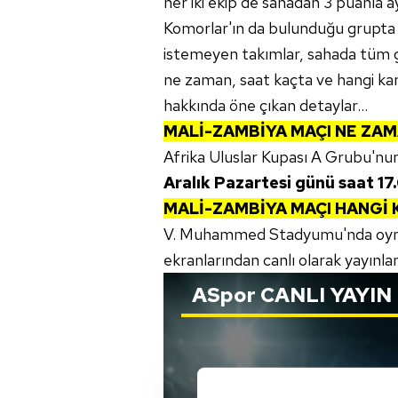
her iki ekip de sahadan 3 puanla a
Komorlar'ın da bulunduğu grupta
istemeyen takımlar, sahada tüm g
ne zaman, saat kaçta ve hangi kana
hakkında öne çıkan detaylar...
MALİ-ZAMBİYA MAÇI NE ZAM
Afrika Uluslar Kupası A Grubu'nu
Aralık Pazartesi günü saat 17
MALİ-ZAMBİYA MAÇI HANGİ
V. Muhammed Stadyumu'nda oyn
ekranlarından canlı olarak yayınla
ASpor
CANLI YAYIN