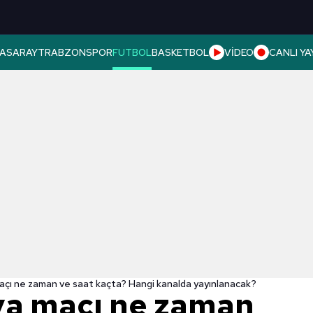
ASARAY
TRABZONSPOR
FUTBOL
BASKETBOL
VİDEO
CANLI YA
çı ne zaman ve saat kaçta? Hangi kanalda yayınlanacak?
ya maçı ne zaman