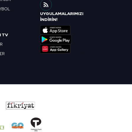
YBOL
UYGULAMALARIMIZI
R
İNDİRİN!
I TV
OR
BER