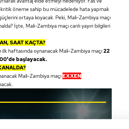
yrılarak avantaj elde etmeyi hedefliyor. Fas ve
 kritik öneme sahip bu mücadelede hata yapmak
üçlerini ortaya koyacak. Peki, Mali-Zambiya maçı
lda? İşte, Mali-Zambiya maçı canlı yayın bilgileri
AN, SAAT KAÇTA?
n ilk haftasında oynanacak Mali-Zambiya maçı
22
.00'de başlayacak.
 KANALDA?
anacak Mali-Zambiya maçı
EXXEN
nacak.