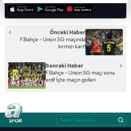
reklamların maliyetlerimizi karşılamak noktasında tek gelir
kalemimiz olduğunu sizlere hatırlatmak isteriz.
Her halükârda, kullanıcılar, bu çerezlere izin vermedikleri
takdirde, kullanıcılara hedefli reklamlar
Önceki Haber
gösterilmeyecektir."
F.Bahçe - Union SG maçında
kırmızı kart!
Sizlere daha iyi bir hizmet sunabilmek için İnternet
Sitemizde kendimize ve üçüncü kişilere ait çerezler
kullanılmaktadır. Bu çerezler vasıtasıyla çeşitli kişisel
Sonraki Haber
verileriniz işlenmekte olup gerekli olan çerezler bilgi
F.Bahçe - Union SG maçı sona
toplumu hizmetlerinin sunulması amacıyla
erdi! İşte maçın golleri
kullanılmaktadır. Diğer çerezler, sitemizin daha işlevsel
kılınması ve kişiselleştirilmesi ve sizlere yönelik
reklam/pazarlama faaliyetlerinin yapılması, amaçlarıyla
sınırlı olarak açık rızanız dahilinde kullanılacaktır.
Çerezlere ilişkin tercihlerinizi aşağıda yer alan panel
vasıtasıyla belirleyebilirsiniz. Çerezlere ilişkin detaylı bilgi