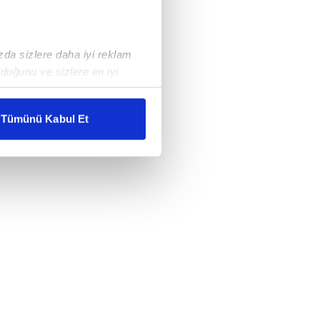
ızda sizlere daha iyi reklam
duğunu ve sizlere en iyi
liyetlerimizi karşılamak
Tümünü Kabul Et
ar gösterilmeyecektir."
çerezler kullanılmaktadır. Bu
u hizmetlerinin sunulması
i ve sizlere yönelik
nılacaktır.
kin detaylı bilgi için Ayarlar
ak ve sitemizde ilgili