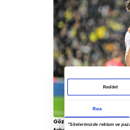
Reddet
Rıza
Göz dolduran bir futbol orta
"Sitelerimizde reklam ve paza
takımlarını peşine taktı.