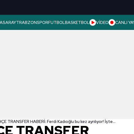
ASARAY
TRABZONSPOR
FUTBOL
BASKETBOL
VİDEO
CANLI YA
FENERBAHÇE TRANSFER HABERİ: Ferdi Kadıoğlu bu kez ayrılıyor! İşte yeni adresi
ÇE TRANSFER