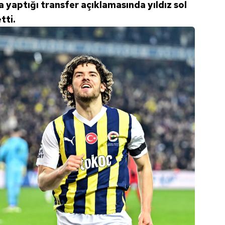
 yaptığı transfer açıklamasında yıldız sol
 çerezlerle ilgili bilgi almak için lütfen
tıklayınız
.
tti.