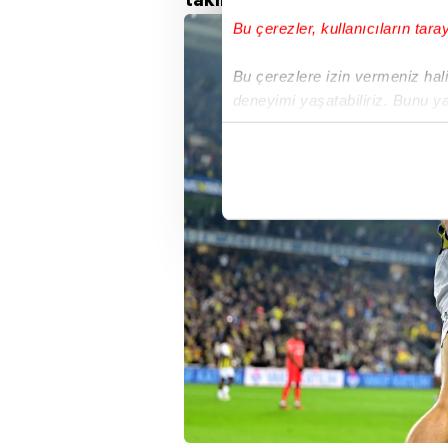
Bu çerezler, kullanıcıların tara
Bu çerezlere izin vermeniz halin
deneyimi yaşatabiliriz. Bunu y
içerikleri sunabilmek adına el
noktasında tek gelir kalemimiz 
Her halükârda, kullanıcılar, bu 
Sizlere daha iyi bir hizmet sun
çerezler vasıtasıyla çeşitli kiş
amacıyla kullanılmaktadır. Diğer
reklam/pazarlama faaliyetlerinin
Çerezlere ilişkin tercihlerinizi 
butonuna tıklayabilir,
Çerez Bi
6698 sayılı Kişisel Verilerin 