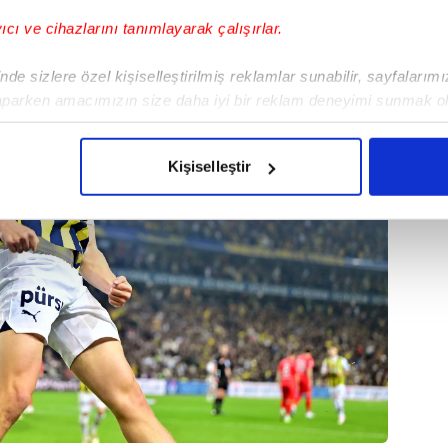
yıcı ve cihazlarını tanımlayarak çalışırlar.
de sizlere özel kişiselleştirilmiş reklamlar sunabilir, sayfalarım
aparken amacımızın size daha iyi bir reklam deneyimi sunmak ol
imizden gelen çabayı gösterdiğimizi ve bu noktada, reklamların ma
olduğunu sizlere hatırlatmak isteriz.
Kişiselleştir
çerezlere izin vermedikleri takdirde, kullanıcılara hedefli reklaml
abilmek için İnternet Sitemizde kendimize ve üçüncü kişilere ait 
isel verileriniz işlenmekte olup gerekli olan çerezler bilgi toplum
 çerezler, sitemizin daha işlevsel kılınması ve kişiselleştirilmes
 yapılması, amaçlarıyla sınırlı olarak açık rızanız dahilinde kulla
aşağıda yer alan panel vasıtasıyla belirleyebilirsiniz. Çerezlere iliş
lgilendirme Metnimizi
ziyaret edebilirsiniz.
Korunması Kanunu uyarınca hazırlanmış Aydınlatma Metnimizi okum