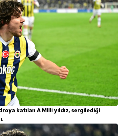
oya katılan A Milli yıldız, sergilediği
ı.