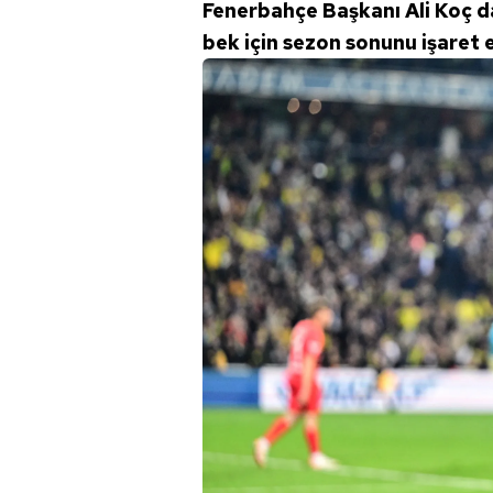
Fenerbahçe Başkanı Ali Koç da
mevzuata uygun olarak kullanılan
bek için sezon sonunu işaret e