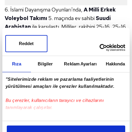
6. İslami Dayanışma Oyunları'nda,
A Milli Erkek
Voleybol Takımı
5. maçında ev sahibi
Suudi
Arabistan
ile karşılaştı. Milliler, rakibini 25-16, 25-16
ve 27-25'lik setlerle 3-0 mağlup etti ve 4.
galibiyetini elde etti.
Reddet
Bu sonuçla finale yükselen Ay-yıldızlılar, 13 Kasım
Perşembe günü altın madalya mücadelesi verecek.
Rıza
Bilgiler
Reklam Ayarları
Hakkında
🏐Filenin Efeleri finalde!
"Sitelerimizde reklam ve pazarlama faaliyetlerinin
🇹🇷Erkek Voleybol Takımımız, 6. İslami Dayanışma
yürütülmesi amaçları ile çerezler kullanılmaktadır.
Oyunları&#39;nda çıktığı 5. maçta Suudi
Bu çerezler, kullanıcıların tarayıcı ve cihazlarını
Arabistan&#39;ı 3-0 yenerek 4. galibiyetini elde etti
tanımlayarak çalışırlar.
ve finalde İran&#39;ın rakibi oldu.
Bu çerezlere izin vermeniz halinde sizlere özel
🆚25-16, 25-15, 27-25
kişiselleştirilmiş reklamlar sunabilir, sayfalarımızda sizlere