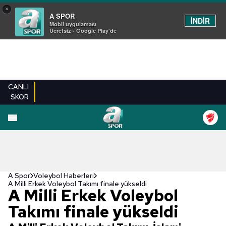
×
A SPOR
İNDİR
Mobil uygulaması
Ücretsiz - Google Play'de
CANLI
SKOR
A Spor
Voleybol Haberleri
A Milli Erkek Voleybol Takımı finale yükseldi
A Milli Erkek Voleybol
Takımı finale yükseldi