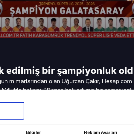
 edilmiş bir şampiyonluk old
un mimarlarından olan Uğurcan Çakır, Hesap.com A
Milli file bekçisi, "Bence hak edilmiş bir şampiyonl
onlar Ligi süreci ve lig süreci, aslında bizi biraz y
an sonuna önde götürdüğümüz bir yarıştı. Şampiy
ka Galatasaray haberleri (GS spor haberi)
eki Video
Sonraki 
Bilgiler
Reklam Ayarları