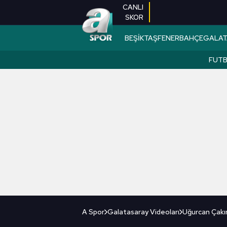
CANLI
SKOR
BEŞİKTAŞ
FENERBAHÇE
GALAT
FUT
A Spor
Galatasaray Videoları
Uğurcan Çakır