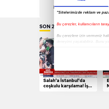
Abdülkerim Bardakcı: Büle
hocamın izinde devam etmek 
"Sitelerimizde reklam ve paza
Bu çerezler, kullanıcıların tara
SON 24 SAAT
Bu çerezlere izin vermeniz halin
deneyimi yaşatabiliriz. Bunu y
içerikleri sunabilmek adına el
noktasında tek gelir kalemimiz 
Her halükârda, kullanıcılar, bu 
Sizlere daha iyi bir hizmet sun
Salah'a İstanbul'da
çerezler vasıtasıyla çeşitli kiş
coşkulu karşılama! İşte
amacıyla kullanılmaktadır. Diğer
o anlar
t
reklam/pazarlama faaliyetlerinin
Çerezlere ilişkin tercihlerinizi 