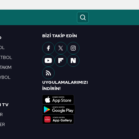
ak ve sitemizde ilgili
BIZI TAKIP EDIN
O
OL
ETBOL
 TAKIM
YBOL
UYGULAMALARIMIZI
R
İNDİRİN!
I TV
OR
BER