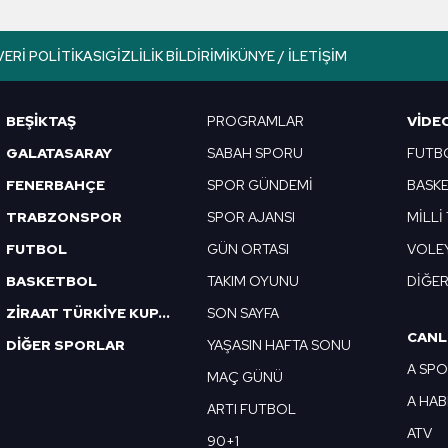
lgilendirme Metnimizi
ziyaret edebilirsiniz.
VERI POLITIKASI
GIZLILIK BILDIRIMI
KÜNYE / İLETIŞIM
Korunması Kanunu uyarınca hazırlanmış Aydınlatma Metnimizi okum
 çerezlerle ilgili bilgi almak için lütfen
tıklayınız
.
BEŞİKTAŞ
PROGRAMLAR
VIDE
GALATASARAY
SABAH SPORU
FUTB
FENERBAHÇE
SPOR GÜNDEMİ
BASK
TRABZONSPOR
SPOR AJANSI
MİLLİ
FUTBOL
GÜN ORTASI
VOLE
BASKETBOL
TAKIM OYUNU
DİĞE
ZİRAAT TÜRKİYE KUPASI
SON SAYFA
CANL
DİĞER SPORLAR
YAŞASIN HAFTA SONU
A SP
MAÇ GÜNÜ
A HA
ARTI FUTBOL
ATV
90+1