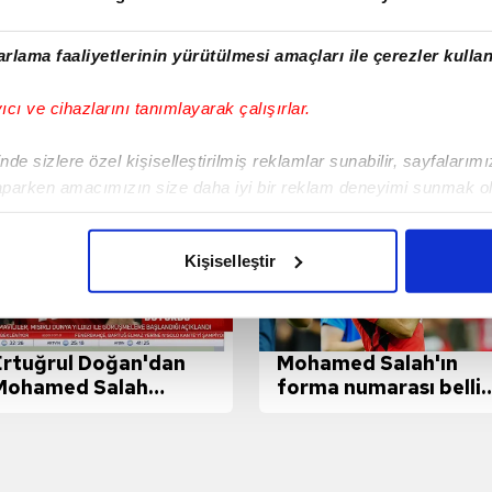
nt Korkmaz
Futbolcula
istiyorum!
İşte o anla
rlama faaliyetlerinin yürütülmesi amaçları ile çerezler kullan
yıcı ve cihazlarını tanımlayarak çalışırlar.
de sizlere özel kişiselleştirilmiş reklamlar sunabilir, sayfalarım
aparken amacımızın size daha iyi bir reklam deneyimi sunmak ol
imizden gelen çabayı gösterdiğimizi ve bu noktada, reklamların ma
olduğunu sizlere hatırlatmak isteriz.
Kişiselleştir
çerezlere izin vermedikleri takdirde, kullanıcılara hedefli reklaml
abilmek için İnternet Sitemizde kendimize ve üçüncü kişilere ait 
Ertuğrul Doğan'dan
Mohamed Salah'ın
isel verileriniz işlenmekte olup gerekli olan çerezler bilgi toplum
Mohamed Salah
forma numarası belli
 çerezler, sitemizin daha işlevsel kılınması ve kişiselleştirilmes
ransferi sonrası ilk
oldu!
 yapılması, amaçlarıyla sınırlı olarak açık rızanız dahilinde kulla
açıklamalar!
aşağıda yer alan panel vasıtasıyla belirleyebilirsiniz. Çerezlere iliş