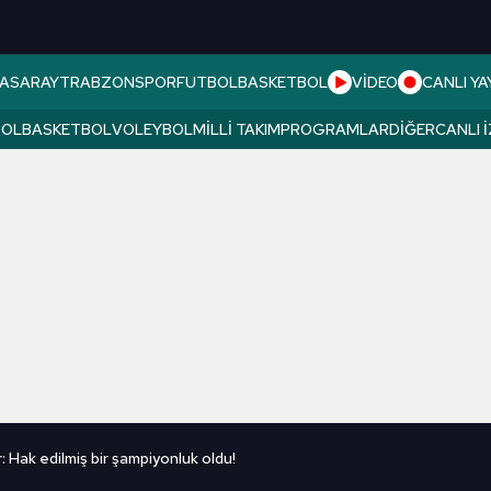
ASARAY
TRABZONSPOR
FUTBOL
BASKETBOL
VİDEO
CANLI YA
BOL
BASKETBOL
VOLEYBOL
MILLI TAKIM
PROGRAMLAR
DIĞER
CANLI 
: Hak edilmiş bir şampiyonluk oldu!