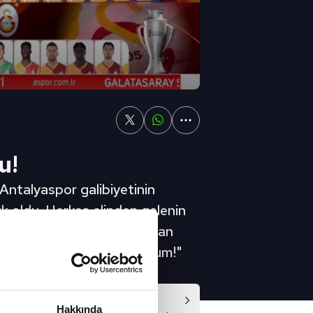
u!
ntalyaspor galibiyetinin
uk oldu. Herkes elinden gelenin
ıprattı. Çok fazla maç oynayan
on olduğumuz için mutluyum!"
Video
Hakkında