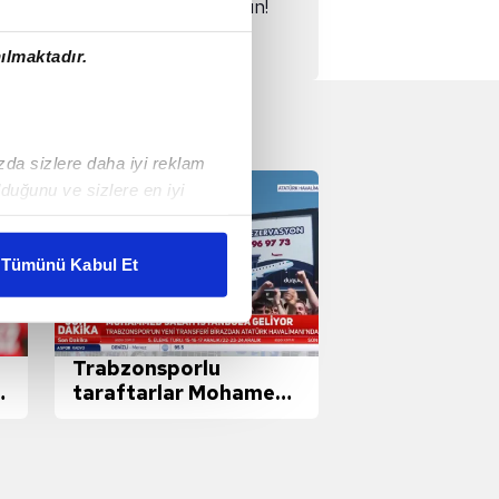
rdan Okan Buruk'a sulu baskın!
r
ılmaktadır.
ızda sizlere daha iyi reklam
duğunu ve sizlere en iyi
liyetlerimizi karşılamak
Tümünü Kabul Et
ar gösterilmeyecektir."
çerezler kullanılmaktadır. Bu
Trabzonsporlu
u hizmetlerinin sunulması
taraftarlar Mohamed
i ve sizlere yönelik
Salah'ı bekliyor!
nılacaktır.
kin detaylı bilgi için Ayarlar