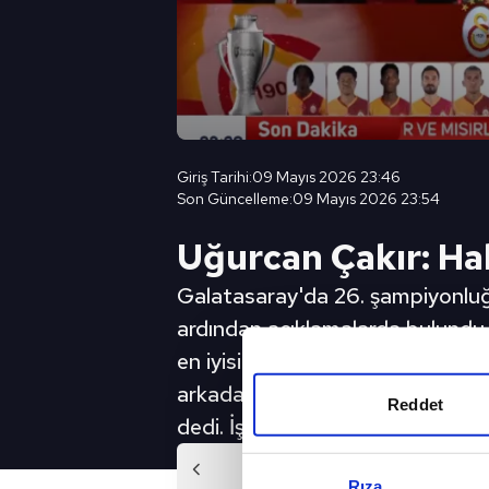
Giriş Tarihi:
09 Mayıs 2026 23:46
Son Güncelleme:
09 Mayıs 2026 23:54
Uğurcan Çakır: Hak
Galatasaray'da 26. şampiyonluğ
ardından açıklamalarda bulundu. 
en iyisini vermeye çalıştı. Şampiy
arkadaşlarımız oldu ama başınd
Reddet
dedi. İşte o sözler... | Son daki
Önc
Rıza