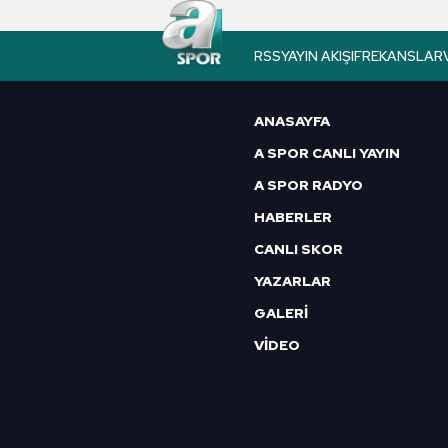
butonuna tıklayabilir,
Çerez Bi
RSS
YAYIN AKIŞI
FREKANSLAR
6698 sayılı Kişisel Verilerin 
mevzuata uygun olarak kullanılan
ANASAYFA
A SPOR CANLI YAYIN
A SPOR RADYO
HABERLER
CANLI SKOR
YAZARLAR
GALERİ
VİDEO