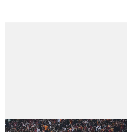
sınırlı olarak açık rızanız dahilinde kullanılacaktır.
Çerezlere ilişkin tercihlerinizi aşağıda yer alan panel
vasıtasıyla belirleyebilirsiniz. Çerezlere ilişkin detaylı bilgi
için Ayarlar butonuna tıklayabilir,
Çerez Bilgilendirme
Metnimizi
ziyaret edebilirsiniz.
6698 sayılı Kişisel Verilerin Korunması Kanunu uyarınca
hazırlanmış Aydınlatma Metnimizi okumak ve sitemizde
ilgili mevzuata uygun olarak kullanılan çerezlerle ilgili bilgi
almak için lütfen
tıklayınız
.