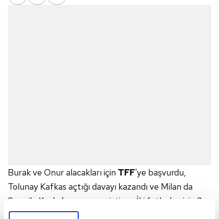
Burak ve Onur alacakları için
TFF
'ye başvurdu,
Tolunay Kafkas açtığı davayı kazandı ve Milan da
Sosa ile Kucka'nın parasını istiyor. İki futbolcu için 2
milyon euro'luk bonservis bedelini taksitlendiren