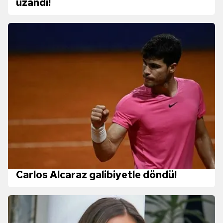
uzandı!
kullanılmaktadır. Diğer çerezler, sitemizin daha işlevsel
kılınması ve kişiselleştirilmesi ve sizlere yönelik
reklam/pazarlama faaliyetlerinin yapılması, amaçlarıyla
sınırlı olarak açık rızanız dahilinde kullanılacaktır.
Çerezlere ilişkin tercihlerinizi aşağıda yer alan panel
vasıtasıyla belirleyebilirsiniz. Çerezlere ilişkin detaylı bilgi
için Ayarlar butonuna tıklayabilir,
Çerez Bilgilendirme
Metnimizi
ziyaret edebilirsiniz.
6698 sayılı Kişisel Verilerin Korunması Kanunu uyarınca
hazırlanmış Aydınlatma Metnimizi okumak ve sitemizde
ilgili mevzuata uygun olarak kullanılan çerezlerle ilgili bilgi
almak için lütfen
tıklayınız
.
Carlos Alcaraz galibiyetle döndü!