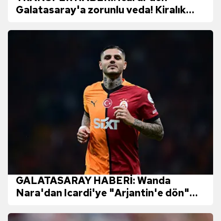
Galatasaray'a zorunlu veda! Kiralık
olarak gidecek
GALATASARAY HABERİ: Wanda
Nara'dan Icardi'ye "Arjantin'e dön"
çağrısı!