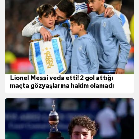
Lionel Messi veda etti! 2 gol attığı
maçta gözyaşlarına hakim olamadı