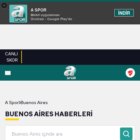
×
A SPOR
İNDİR
Mobil uygulaması
Ücretsiz - Google Play'de
CANLI
SKOR
A Spor
Buenos Aires
BUENOS AIRES HABERLERI