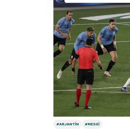
Sizlere daha iyi bir hizmet sun
çerezler vasıtasıyla çeşitli kiş
amacıyla kullanılmaktadır. Diğer
reklam/pazarlama faaliyetlerinin
Çerezlere ilişkin tercihlerinizi 
butonuna tıklayabilir,
Çerez Bi
6698 sayılı Kişisel Verilerin 
mevzuata uygun olarak kullanılan
#ARJANTIN
#MESSI