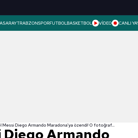
ASARAY
TRABZONSPOR
FUTBOL
BASKETBOL
VİDEO
CANLI YA
l Messi Diego Armando Maradona'ya özendi! O fotoğraf...
i Diego Armando