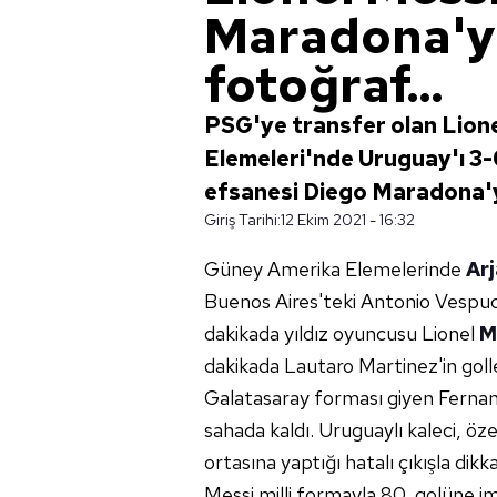
Maradona'ya
fotoğraf...
PSG'ye transfer olan Lion
Elemeleri'nde Uruguay'ı 3-
efsanesi Diego Maradona'ya 
Giriş Tarihi:
12 Ekim 2021 - 16:32
Güney Amerika Elemelerinde
Arj
Buenos Aires'teki Antonio Vespuci
dakikada yıldız oyuncusu Lionel
M
dakikada Lautaro Martinez'in golle
Galatasaray forması giyen Ferna
sahada kaldı. Uruguaylı kaleci, öz
ortasına yaptığı hatalı çıkışla dikka
Messi milli formayla 80. golüne i