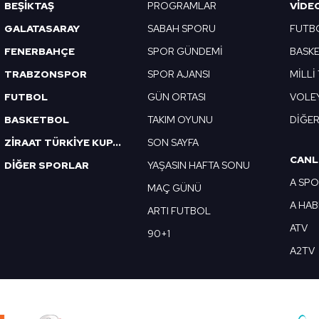
BEŞİKTAŞ
PROGRAMLAR
VIDE
GALATASARAY
SABAH SPORU
FUTB
FENERBAHÇE
SPOR GÜNDEMİ
BASK
TRABZONSPOR
SPOR AJANSI
MİLLİ
FUTBOL
GÜN ORTASI
VOLE
BASKETBOL
TAKIM OYUNU
DİĞE
ZİRAAT TÜRKİYE KUPASI
SON SAYFA
CANL
DİĞER SPORLAR
YAŞASIN HAFTA SONU
A SP
MAÇ GÜNÜ
A HA
ARTI FUTBOL
ATV
90+1
A2TV