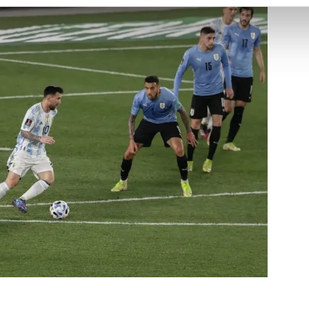
abilmek için İnternet Sitemizde kendimize ve üçüncü kişilere ait 
isel verileriniz işlenmekte olup gerekli olan çerezler bilgi toplum
 çerezler, sitemizin daha işlevsel kılınması ve kişiselleştirilmes
 yapılması, amaçlarıyla sınırlı olarak açık rızanız dahilinde kulla
aşağıda yer alan panel vasıtasıyla belirleyebilirsiniz. Çerezlere iliş
lgilendirme Metnimizi
ziyaret edebilirsiniz.
Korunması Kanunu uyarınca hazırlanmış Aydınlatma Metnimizi okum
 çerezlerle ilgili bilgi almak için lütfen
tıklayınız
.