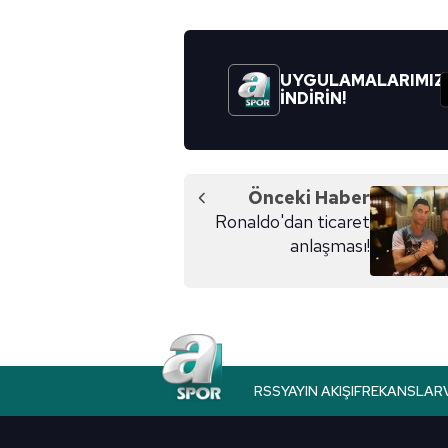
UYGULAMALARIMIZ
İNDİRİN!
Önceki Haber
Ronaldo'dan ticaret
anlaşması!
RSS
YAYIN AKIŞI
FREKANSLAR