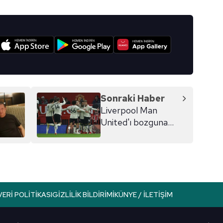
I
Sonraki Haber
Liverpool Man
United'ı bozguna
uğrattı!
VERI POLITIKASI
GIZLILIK BILDIRIMI
KÜNYE / İLETIŞIM