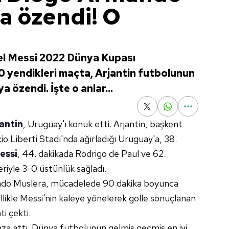
 özendi! O
el Messi 2022 Dünya Kupası
0 yendikleri maçta, Arjantin futbolunun
özendi. İşte o anlar...
antin
, Uruguay'ı konuk etti. Arjantin, başkent
o Liberti Stadı'nda ağırladığı Uruguay'a, 38.
essi
, 44. dakikada Rodrigo de Paul ve 62.
riyle 3-0 üstünlük sağladı.
ndo Muslera, mücadelede 90 dakika boyunca
ellikle Messi'nin kaleye yönelerek golle sonuçlanan
ti çekti.
mza attı. Dünya futbolunun gelmiş geçmiş en iyi