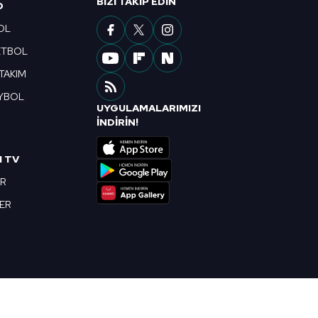
BIZI TAKIP EDIN
O
OL
ETBOL
 TAKIM
YBOL
UYGULAMALARIMIZI
R
İNDİRİN!
I TV
OR
BER