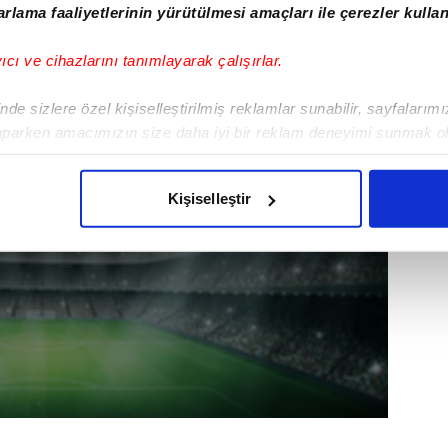
rlama faaliyetlerinin yürütülmesi amaçları ile çerezler kullan
yıcı ve cihazlarını tanımlayarak çalışırlar.
de sizlere özel kişiselleştirilmiş reklamlar sunabilir, sayfalarım
aparken amacımızın size daha iyi bir reklam deneyimi sunmak ol
imizden gelen çabayı gösterdiğimizi ve bu noktada, reklamların ma
olduğunu sizlere hatırlatmak isteriz.
Kişiselleştir
çerezlere izin vermedikleri takdirde, kullanıcılara hedefli reklaml
abilmek için İnternet Sitemizde kendimize ve üçüncü kişilere ait 
isel verileriniz işlenmekte olup gerekli olan çerezler bilgi toplum
 çerezler, sitemizin daha işlevsel kılınması ve kişiselleştirilmes
 yapılması, amaçlarıyla sınırlı olarak açık rızanız dahilinde kulla
aşağıda yer alan panel vasıtasıyla belirleyebilirsiniz. Çerezlere iliş
lgilendirme Metnimizi
ziyaret edebilirsiniz.