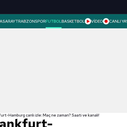
ASARAY
TRABZONSPOR
FUTBOL
BASKETBOL
VİDEO
CANLI YA
furt-Hamburg canlı izle: Maç ne zaman? Saati ve kanalı!
rankfurt-