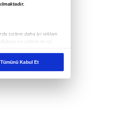
ılmaktadır.
ızda sizlere daha iyi reklam
duğunu ve sizlere en iyi
liyetlerimizi karşılamak
Tümünü Kabul Et
ar gösterilmeyecektir."
çerezler kullanılmaktadır. Bu
u hizmetlerinin sunulması
i ve sizlere yönelik
nılacaktır.
kin detaylı bilgi için Ayarlar