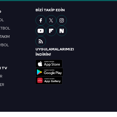
BIZI TAKIP EDIN
O
OL
ETBOL
 TAKIM
YBOL
UYGULAMALARIMIZI
R
İNDİRİN!
I TV
OR
BER