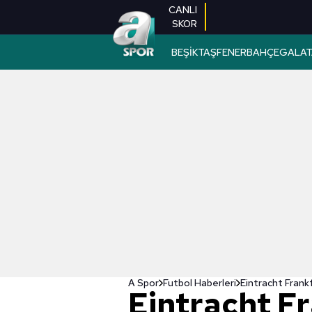
CANLI
SKOR
BEŞİKTAŞ
FENERBAHÇE
GALAT
A Spor
Futbol Haberleri
Eintracht Frank
Eintracht F