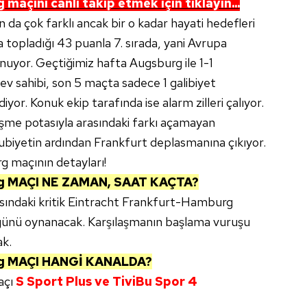
g
maçını canlı takip etmek için tıklayın...
n da çok farklı ancak bir o kadar hayati hedefleri
 topladığı 43 puanla 7. sırada, yani Avrupa
unuyor. Geçtiğimiz hafta Augsburg ile 1-1
v sahibi, son 5 maçta sadece 1 galibiyet
iyor. Konuk ekip tarafında ise alarm zilleri çalıyor.
düşme potasıyla arasındaki farkı açamayan
lubiyetin ardından Frankfurt deplasmanına çıkıyor.
 maçının detayları!
rg
MAÇI NE ZAMAN, SAAT KAÇTA?
sındaki kritik Eintracht Frankfurt-Hamburg
ünü oynanacak. Karşılaşmanın başlama vuruşu
ak.
rg
MAÇI HANGİ KANALDA?
açı
S Sport Plus ve TiviBu Spor 4