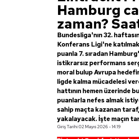
Hamburg can
zaman? Saati
Bundesliga'nın 32. haftasın
Konferans Ligi'ne katılmak
puanla 7. sıradan Hamburg'
istikrarsız performans ser
moral bulup Avrupa hedefin
ligde kalma mücadelesi ve
hattının hemen üzerinde b
puanlarla nefes almak istiyo
sahip maçta kazanan taraf,
yakalayacak. İşte maçın tarih
Giriş Tarihi:
02 Mayıs 2026 - 14:19