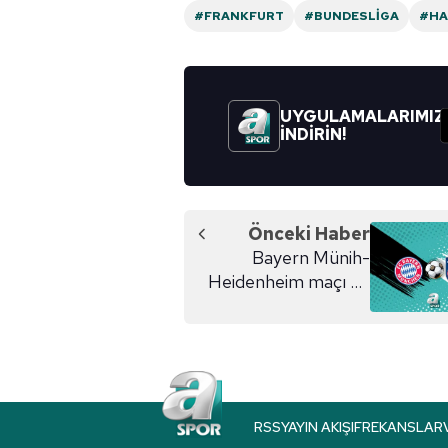
#FRANKFURT
#BUNDESLIGA
#HA
6698 sayılı Kişisel Verilerin 
mevzuata uygun olarak kullanılan
UYGULAMALARIMIZ
İNDİRİN!
Önceki Haber
Bayern Münih-
Heidenheim maçı ne
zaman?
RSS
YAYIN AKIŞI
FREKANSLAR