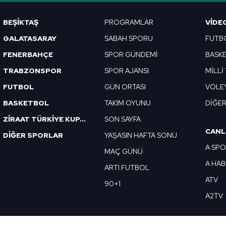
BEŞİKTAŞ
PROGRAMLAR
VIDE
GALATASARAY
SABAH SPORU
FUTB
FENERBAHÇE
SPOR GÜNDEMİ
BASK
TRABZONSPOR
SPOR AJANSI
MİLLİ
FUTBOL
GÜN ORTASI
VOLE
BASKETBOL
TAKIM OYUNU
DİĞE
ZİRAAT TÜRKİYE KUPASI
SON SAYFA
CANL
DİĞER SPORLAR
YAŞASIN HAFTA SONU
A SP
MAÇ GÜNÜ
A HA
ARTI FUTBOL
ATV
90+1
A2TV