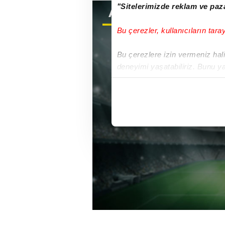
"Sitelerimizde reklam ve paza
ASpor
CANLI YAYIN
Bu çerezler, kullanıcıların tara
Bu çerezlere izin vermeniz halin
deneyimi yaşatabiliriz. Bunu y
içerikleri sunabilmek adına el
noktasında tek gelir kalemimiz 
Her halükârda, kullanıcılar, bu 
Sizlere daha iyi bir hizmet sun
çerezler vasıtasıyla çeşitli kiş
amacıyla kullanılmaktadır. Diğer
reklam/pazarlama faaliyetlerinin
Çerezlere ilişkin tercihlerinizi 
butonuna tıklayabilir,
Çerez Bi