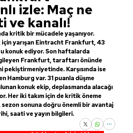
lı izle: Maç ne
 ve kanalı!
da kritik bir mücadele yaşanıyor.
 için yarışan Eintracht Frankfurt, 43
u konuk ediyor. Son haftalarda
gileyen Frankfurt, taraftarı önünde
i pekiştirmeniyetinde. Karşısında ise
ren Hamburg var. 31 puanla düşme
ulunan konuk ekip, deplasmanda alacağı
r. Her iki takım için de kritik öneme
 sezon sonuna doğru önemli bir avantaj
i, saati ve yayın bilgileri.