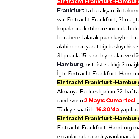
Eintracht Frankfurt-Hambur
Frankfurt
'ta bu akşam iki takımı
var. Eintracht Frankfurt, 31 maçta
kupalarına katılımın sınırında bul
berabere kalarak puan kaybeden e
alabilmenin yarattığı baskıyı hissed
31 puanla 15. sırada yer alan ve 
Hamburg
, üst üste aldığı 3 mağ
İşte Eintracht Frankfurt-Hamburg
Eintracht Frankfurt-Hambu
Almanya Budnesliga'nın 32. hafta
randevusu
2 Mayıs Cumartesi
g
Türkiye saati ile
16.30'da
yapılac
Eintracht Frankfurt-Hambu
Eintracht Frankfurt-Hamburg m
ekranlarından canlı yayınlanacak.