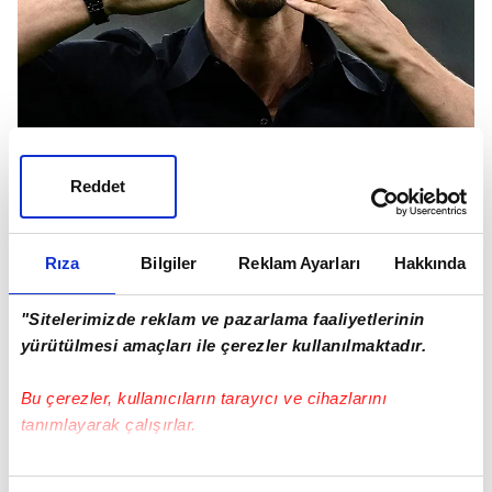
Reddet
Milano ekibinde üst düzey danışman olarak
Rıza
Bilgiler
Reklam Ayarları
Hakkında
transfer operasyonlarını yürüten ekibin içinde
"Sitelerimizde reklam ve pazarlama faaliyetlerinin
bulunan Zlatan Ibrahimovic'in, Serie A devinin
yürütülmesi amaçları ile çerezler kullanılmaktadır.
kadro kalitesini önemli ölçüde artırmayı
hedeflediği ve bu sebeple yıldız bir santrfor
Bu çerezler, kullanıcıların tarayıcı ve cihazlarını
arayışında olduğu belirtildi.
tanımlayarak çalışırlar.
Bu çerezlere izin vermeniz halinde sizlere özel