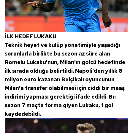
reklam/pazarlama faaliyetlerinin yapılması, amaçlarıyla
sınırlı olarak açık rızanız dahilinde kullanılacaktır.
Çerezlere ilişkin tercihlerinizi aşağıda yer alan panel
vasıtasıyla belirleyebilirsiniz. Çerezlere ilişkin detaylı bilgi
İLK HEDEF LUKAKU
için Ayarlar butonuna tıklayabilir,
Çerez Bilgilendirme
Teknik heyet ve kulüp yönetimiyle yaşadığı
Metnimizi
ziyaret edebilirsiniz.
sorunlarla birlikte bu sezon az süre alan
Romelu Lukaku'nun, Milan'ın golcü hedefinde
6698 sayılı Kişisel Verilerin Korunması Kanunu uyarınca
hazırlanmış Aydınlatma Metnimizi okumak ve sitemizde
ilk sırada olduğu belirtildi. Napoli'den yıllık 8
ilgili mevzuata uygun olarak kullanılan çerezlerle ilgili bilgi
milyon euro kazanan Belçikalı oyuncunun
almak için lütfen
tıklayınız
.
Milan'a transfer olabilmesi için ciddi bir maaş
indirimi yapması gerektiği ifade edildi. Bu
sezon 7 maçta forma giyen Lukaku, 1 gol
kaydedebildi.