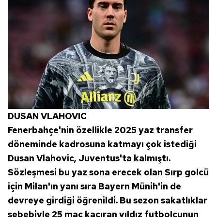
DUSAN VLAHOVIC
Fenerbahçe'nin özellikle 2025 yaz transfer
döneminde kadrosuna katmayı çok istediği
Dusan Vlahovic, Juventus'ta kalmıştı.
Sözleşmesi bu yaz sona erecek olan Sırp golcü
için Milan'ın yanı sıra Bayern Münih'in de
devreye girdiği öğrenildi. Bu sezon sakatlıklar
sebebiyle 25 maç kaçıran yıldız futbolcunun