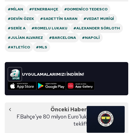
#MILAN
#FENERBAHÇE
#DOMENICO TEDESCO
#DEVIN ÖZEK
#SADETTIN SARAN
#VEDAT MURIQI
#SERIE A
#ROMELU LUKAKU
#ALEXANDER SÖRLOTH
#JULIAN ALVAREZ
#BARCELONA
#NAPOLI
#ATLETICO
#MLS
UYGULAMALARIMIZI İNDİRİN!
Önceki Haber
F.Bahçe'ye 80 milyon Euro'luk
teklif!