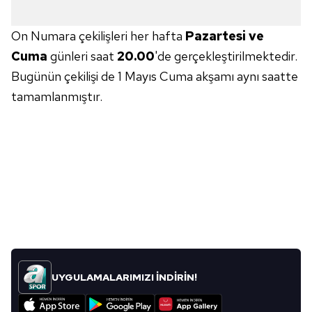
Metnimizi
ziyaret edebilirsiniz.
On Numara çekilişleri her hafta
Pazartesi ve
6698 sayılı Kişisel Verilerin Korunması Kanunu uyarınca
Cuma
günleri saat
20.00
'de gerçekleştirilmektedir.
hazırlanmış Aydınlatma Metnimizi okumak ve sitemizde
Bugünün çekilişi de 1 Mayıs Cuma akşamı aynı saatte
ilgili mevzuata uygun olarak kullanılan çerezlerle ilgili bilgi
almak için lütfen
tıklayınız
.
tamamlanmıştır.
UYGULAMALARIMIZI İNDİRİN!