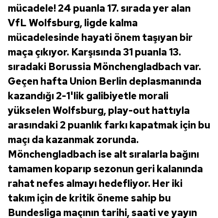
mücadele! 24 puanla 17. sırada yer alan
VfL Wolfsburg, ligde kalma
mücadelesinde hayati önem taşıyan bir
maça çıkıyor. Karşısında 31 puanla 13.
sıradaki Borussia Mönchengladbach var.
Geçen hafta Union Berlin deplasmanında
kazandığı 2-1'lik galibiyetle morali
yükselen Wolfsburg, play-out hattıyla
arasındaki 2 puanlık farkı kapatmak için bu
maçı da kazanmak zorunda.
Mönchengladbach ise alt sıralarla bağını
tamamen koparıp sezonun geri kalanında
rahat nefes almayı hedefliyor. Her iki
takım için de kritik öneme sahip bu
Bundesliga maçının tarihi, saati ve yayın