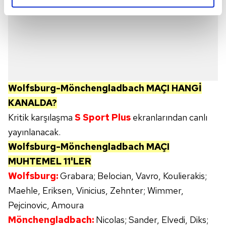
reklamların maliyetlerimizi karşılamak noktasında tek gelir
kalemimiz olduğunu sizlere hatırlatmak isteriz.
Her halükârda, kullanıcılar, bu çerezlere izin vermedikleri
takdirde, kullanıcılara hedefli reklamlar
gösterilmeyecektir."
Wolfsburg-Mönchengladbach
MAÇI HANGİ
Sizlere daha iyi bir hizmet sunabilmek için İnternet
KANALDA?
Sitemizde kendimize ve üçüncü kişilere ait çerezler
Kritik karşılaşma
S Sport Plus
ekranlarından canlı
kullanılmaktadır. Bu çerezler vasıtasıyla çeşitli kişisel
yayınlanacak.
verileriniz işlenmekte olup gerekli olan çerezler bilgi
toplumu hizmetlerinin sunulması amacıyla
Wolfsburg-Mönchengladbach
MAÇI
kullanılmaktadır. Diğer çerezler, sitemizin daha işlevsel
MUHTEMEL 11'LER
kılınması ve kişiselleştirilmesi ve sizlere yönelik
Wolfsburg
:
Grabara; Belocian, Vavro, Koulierakis;
reklam/pazarlama faaliyetlerinin yapılması, amaçlarıyla
Maehle, Eriksen, Vinicius, Zehnter; Wimmer,
sınırlı olarak açık rızanız dahilinde kullanılacaktır.
Pejcinovic, Amoura
Çerezlere ilişkin tercihlerinizi aşağıda yer alan panel
Mönchengladbach
:
Nicolas; Sander, Elvedi, Diks;