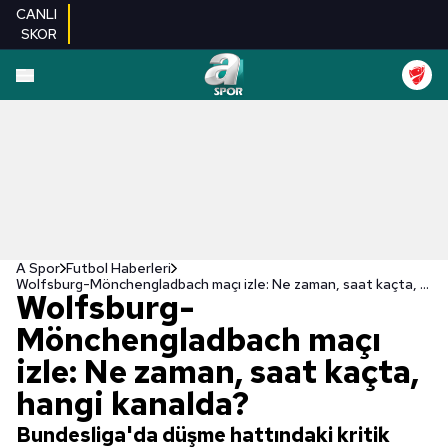
CANLI
SKOR
A Spor
Futbol Haberleri
Wolfsburg-Mönchengladbach maçı izle: Ne zaman, saat kaçta, hangi kanalda?
Wolfsburg-
Mönchengladbach maçı
izle: Ne zaman, saat kaçta,
hangi kanalda?
Bundesliga'da düşme hattındaki kritik