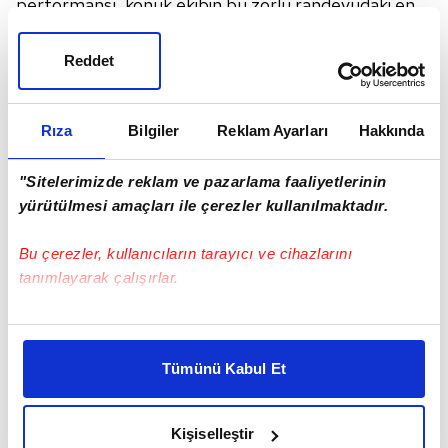
performansı, konuk ekibin bu zorlu randevudaki en
büyük avantajları olarak öne çıkıyor. İşte Wolfsburg-
Mönchengladbach maçının detayları!
Reddet
Wolfsburg-Mönchengladbach
MAÇI NE
ZAMAN, SAAT KAÇTA?
Rıza
Bilgiler
Reklam Ayarları
Hakkında
Almanya Budnesliga'nın 31. haftasındaki Wolfsburg-
Mönchengladbach maçı,
25 Nisan Cumartesi
"Sitelerimizde reklam ve pazarlama faaliyetlerinin
günü
oynanacak. Puan tablosunda dengeleri
yürütülmesi amaçları ile çerezler kullanılmaktadır.
değiştirebilecek nitelikteki mücadele,
Türkiye
Bu çerezler, kullanıcıların tarayıcı ve cihazlarını
Saati ile 16.30'da
başlayacak.
tanımlayarak çalışırlar.
Bu çerezlere izin vermeniz halinde sizlere özel
kişiselleştirilmiş reklamlar sunabilir, sayfalarımızda sizlere
Tümünü Kabul Et
daha iyi reklam deneyimi yaşatabiliriz. Bunu yaparken
amacımızın size daha iyi bir reklam deneyimi sunmak
olduğunu ve sizlere en iyi içerikleri sunabilmek adına
Kişiselleştir
elimizden gelen çabayı gösterdiğimizi ve bu noktada,