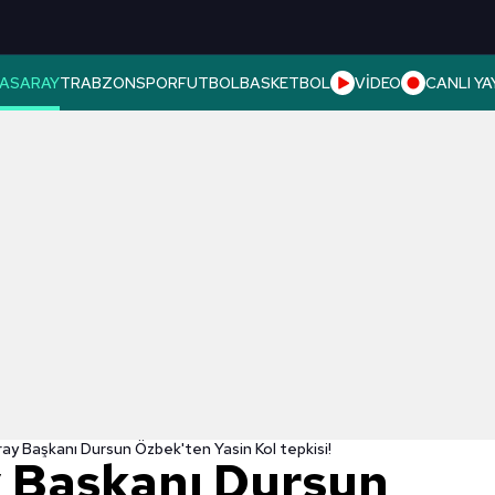
ASARAY
TRABZONSPOR
FUTBOL
BASKETBOL
VİDEO
CANLI YA
ay Başkanı Dursun Özbek'ten Yasin Kol tepkisi!
 Başkanı Dursun