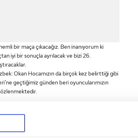
nemli bir maça çıkacağız. Ben inanıyorum ki
 iyi bir sonuçla ayrılacak ve bizi 26.
tıracaklar.
ek: Okan Hocamızın da birçok kez belirttiği gibi
i'ne geçtiğimiz günden beri oyuncularımızın
gözlenmektedir.
lduğumuz için hepimiz gurur duymalıyız.
6
SIZ OLANLAR VAR"