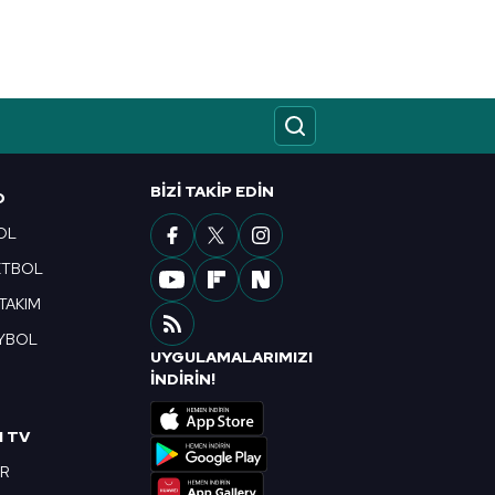
BIZI TAKIP EDIN
O
OL
ETBOL
 TAKIM
YBOL
UYGULAMALARIMIZI
R
İNDİRİN!
I TV
OR