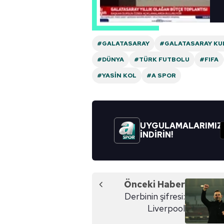
Çerezlere ilişkin tercihlerinizi 
butonuna tıklayabilir,
Çerez Bi
6698 sayılı Kişisel Verilerin 
#GALATASARAY
#GALATASARAY KU
mevzuata uygun olarak kullanılan
#DÜNYA
#TÜRK FUTBOLU
#FIFA
#YASIN KOL
#A SPOR
UYGULAMALARIMIZ
İNDİRİN!
Önceki Haber
Derbinin şifresi:
Liverpool