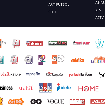
A HA
ARTI FUTBOL
ATV
90+1
A2TV