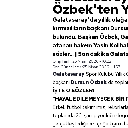
Özbek'ten Ya
Galatasaray'da yıllık olağan
kırmızılıların başkanı Dur
bulundu. Başkan Özbek, Ga
atanan hakem Yasin Kol hakk
sözler... | Son dakika Gala
Giriş Tarihi:
25 Nisan 2026 - 10:22
Son Güncelleme:
25 Nisan 2026 - 11:57
Galatasaray
Spor Kulübü Yıllık O
başkanı
Dursun Özbek
de toplan
İŞTE O SÖZLER:
"HAYAL EDİLEMEYECEK BİR P
Erkek futbol takımımız, rekorlarl
toplamda 26. şampiyonluğa doğru 
gerçekleştirdiğimiz, çoğu kişinin h