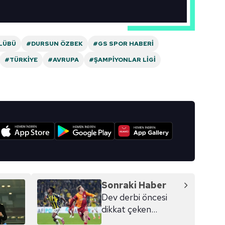
aşağıda yer alan panel vasıtasıyla belirleyebilirsiniz. Çerezlere iliş
lgilendirme Metnimizi
ziyaret edebilirsiniz.
Korunması Kanunu uyarınca hazırlanmış Aydınlatma Metnimizi okum
LÜBÜ
#DURSUN ÖZBEK
#GS SPOR HABERI
 çerezlerle ilgili bilgi almak için lütfen
tıklayınız
.
#TÜRKIYE
#AVRUPA
#ŞAMPIYONLAR LIGI
I
Sonraki Haber
Dev derbi öncesi
dikkat çeken
istatistikler!