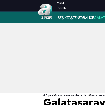
CANLI
SKOR
BEŞİKTAŞ
FENERBAHÇE
GALAT
A Spor
Galatasaray Haberleri
Galatasar
Galatasaray