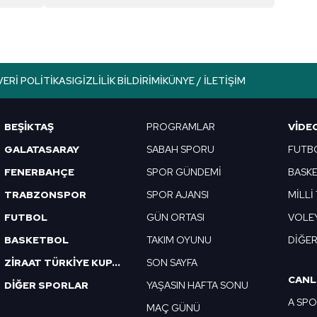
VERI POLITIKASI
GIZLILIK BILDIRIMI
KÜNYE / İLETIŞIM
BEŞİKTAŞ
PROGRAMLAR
VIDE
GALATASARAY
SABAH SPORU
FUTB
FENERBAHÇE
SPOR GÜNDEMİ
BASK
TRABZONSPOR
SPOR AJANSI
MİLLİ
FUTBOL
GÜN ORTASI
VOLE
BASKETBOL
TAKIM OYUNU
DİĞE
ZİRAAT TÜRKİYE KUPASI
SON SAYFA
CANL
DİĞER SPORLAR
YAŞASIN HAFTA SONU
A SP
MAÇ GÜNÜ