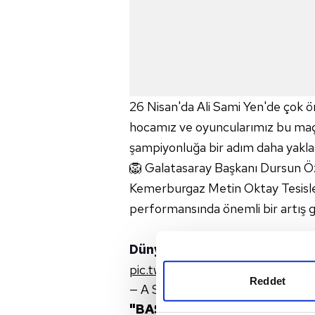
26 Nisan'da Ali Sami Yen'de çok ö
hocamız ve oyuncularımız bu maçtan
şampiyonluğa bir adım daha yaklaş
🦁 Galatasaray Başkanı Dursun Özb
Kemerburgaz Metin Oktay Tesisler
performansında önemli bir artış 
Dünya
çapında bir tesise sahip o
pic.twitter.com/YVBFh8mqIk
Reddet
— A Spor (@aspor)
April 25, 202
"BAŞARILARIMIZDAN RAHAT