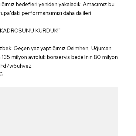
dığımız hedefleri yeniden yakaladık. Amacımız bu
vrupa'daki performansımızı daha da ileri
İ KADROSUNU KURDUK!"
Özbek: Geçen yaz yaptığımız Osimhen, Uğurcan
 135 milyon avroluk bonservis bedelinin 80 milyon
m/Fd7w6uhve2
26