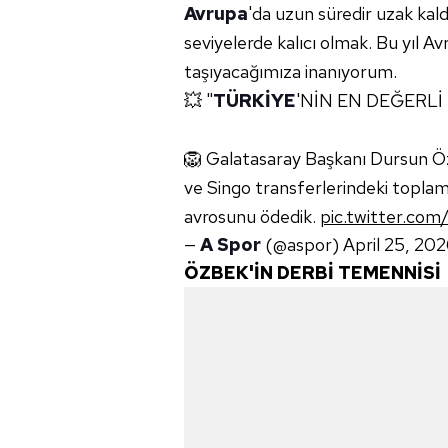
Avrupa
'da uzun süredir uzak kal
seviyelerde kalıcı olmak. Bu yıl A
taşıyacağımıza inanıyorum.
💥 "
TÜRKİYE
'NİN EN DEĞERL
🦁 Galatasaray Başkanı Dursun 
ve Singo transferlerindeki toplam
avrosunu ödedik.
pic.twitter.co
—
A Spor
(@aspor)
April 25, 20
ÖZBEK'İN DERBİ TEMENNİSİ