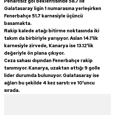
Penaltısız gol beklentisinde 58.7 ile
almak için lütfen
tıklayınız
.
Galatasaray ligin 1 numarasına yerleşirken
Fenerbahçe 51.7 karnesiyle üçüncü
basamakta.
Rakip kalede atağı bitirme noktasında iki
takım da birbiriyle yarışıyor. Aslan 14.1'lik
karnesiyle zirvede, Kanarya ise 13.12'lik
değeriyle ön plana çıkıyor.
Ceza sahası dışından Fenerbahçe rakip
tanımıyor. Kanarya, uzaktan attığı 9 golle
lider durumda bulunuyor. Galatasaray ise
ağları bu şekilde 4 kez sarstı ve 10'uncu
sırada.