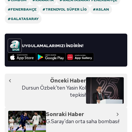
#CIMBOM
#KANARYA
#GALATASARAY FENERBAHÇE
#FENERBAHÇE
#TRENDYOL SÜPER LIG
#ASLAN
#GALATASARAY
UYGULAMALARIMIZI İNDİRİN!
Önceki Haber
Dursun Özbek'ten Yasin Kol
tepkisi!
Sonraki Haber
G.Saray'dan orta saha bombası!