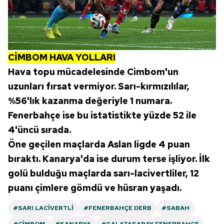
CİMBOM HAVA YOLLARI
Hava topu mücadelesinde Cimbom'un
uzunları fırsat vermiyor. Sarı-kırmızılılar,
%56'lık kazanma değeriyle 1 numara.
Fenerbahçe ise bu istatistikte yüzde 52 ile
4'üncü sırada.
Öne geçilen maçlarda Aslan ligde 4 puan
bıraktı. Kanarya'da ise durum terse işliyor. İlk
golü bulduğu maçlarda sarı-lacivertliler, 12
puanı çimlere gömdü ve hüsran yaşadı.
#SARI LACIVERTLI
#FENERBAHÇE DERB
#SABAH