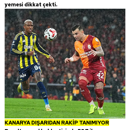
yemesi dikkat çekti.
Sizlere daha iyi bir hizmet sunabilmek için İnternet
Sitemizde kendimize ve üçüncü kişilere ait çerezler
kullanılmaktadır. Bu çerezler vasıtasıyla çeşitli kişisel
verileriniz işlenmekte olup gerekli olan çerezler bilgi
toplumu hizmetlerinin sunulması amacıyla
kullanılmaktadır. Diğer çerezler, sitemizin daha işlevsel
kılınması ve kişiselleştirilmesi ve sizlere yönelik
reklam/pazarlama faaliyetlerinin yapılması, amaçlarıyla
sınırlı olarak açık rızanız dahilinde kullanılacaktır.
Çerezlere ilişkin tercihlerinizi aşağıda yer alan panel
vasıtasıyla belirleyebilirsiniz. Çerezlere ilişkin detaylı bilgi
için Ayarlar butonuna tıklayabilir,
Çerez Bilgilendirme
Metnimizi
ziyaret edebilirsiniz.
6698 sayılı Kişisel Verilerin Korunması Kanunu uyarınca
hazırlanmış Aydınlatma Metnimizi okumak ve sitemizde
KANARYA DIŞARIDAN RAKİP TANIMIYOR
ilgili mevzuata uygun olarak kullanılan çerezlerle ilgili bilgi