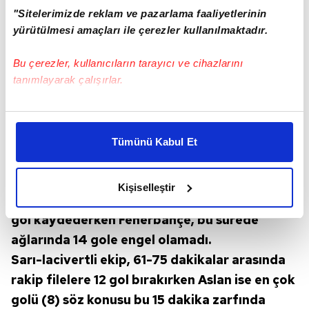
"Sitelerimizde reklam ve pazarlama faaliyetlerinin
yürütülmesi amaçları ile çerezler kullanılmaktadır.
Bu çerezler, kullanıcıların tarayıcı ve cihazlarını
tanımlayarak çalışırlar.
Bu çerezlere izin vermeniz halinde sizlere özel
kişiselleştirilmiş reklamlar sunabilir, sayfalarımızda sizlere
Tümünü Kabul Et
daha iyi reklam deneyimi yaşatabiliriz. Bunu yaparken
amacımızın size daha iyi bir reklam deneyimi sunmak
Yenen ve atılan gol dakikalarında ters orantı
olduğunu ve sizlere en iyi içerikleri sunabilmek adına
Kişiselleştir
elimizden gelen çabayı gösterdiğimizi ve bu noktada,
söz konusu. Galatasaray, ilk yarım saatte 22
reklamların maliyetlerimizi karşılamak noktasında tek gelir
gol kaydederken Fenerbahçe, bu sürede
kalemimiz olduğunu sizlere hatırlatmak isteriz.
ağlarında 14 gole engel olamadı.
Sarı-lacivertli ekip, 61-75 dakikalar arasında
Her halükârda, kullanıcılar, bu çerezlere izin vermedikleri
rakip filelere 12 gol bırakırken Aslan ise en çok
takdirde, kullanıcılara hedefli reklamlar
gösterilmeyecektir."
golü (8) söz konusu bu 15 dakika zarfında