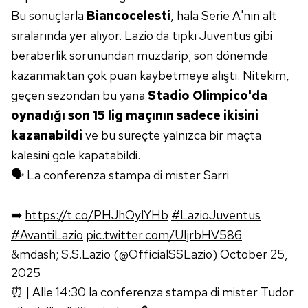
Bu sonuçlarla
Biancocelesti
, hala Serie A'nın alt
sıralarında yer alıyor. Lazio da tıpkı Juventus gibi
beraberlik sorunundan muzdarip; son dönemde
kazanmaktan çok puan kaybetmeye alıştı. Nitekim,
geçen sezondan bu yana
Stadio Olimpico'da
oynadığı son 15 lig maçının sadece ikisini
kazanabildi
ve bu süreçte yalnızca bir maçta
kalesini gole kapatabildi.
🗣️ La conferenza stampa di mister Sarri
➡️
https://t.co/PHJhOylYHb
#LazioJuventus
#AvantiLazio
pic.twitter.com/UIjrbHV586
&mdash; S.S.Lazio (@OfficialSSLazio)
October 25,
2025
⏰ | Alle 14:30 la conferenza stampa di mister Tudor