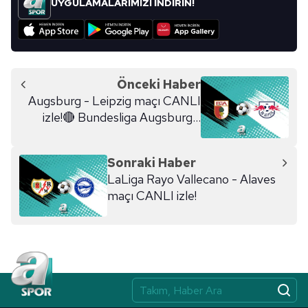
UYGULAMALARIMIZI İNDİRİN!
Önceki Haber
Augsburg - Leipzig maçı CANLI
izle!🔴 Bundesliga Augsburg -
Leipzig maçı ne zaman, saat
kaçta, hangi kanalda?
Sonraki Haber
LaLiga Rayo Vallecano - Alaves
maçı CANLI izle!