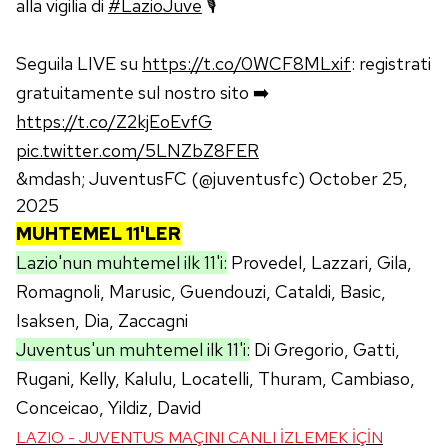
alla vigilia di
#LazioJuve
🎙️
Seguila LIVE su
https://t.co/0WCF8MLxif
: registrati
gratuitamente sul nostro sito ➡️
https://t.co/Z2kjEoEvfG
pic.twitter.com/5LNZbZ8FER
&mdash; JuventusFC (@juventusfc)
October 25,
2025
MUHTEMEL 11'LER
Lazio'nun muhtemel ilk 11'i:
Provedel, Lazzari, Gila,
Romagnoli, Marusic, Guendouzi, Cataldi, Basic,
Isaksen, Dia, Zaccagni
Juventus'un muhtemel ilk 11'i:
Di Gregorio, Gatti,
Rugani, Kelly, Kalulu, Locatelli, Thuram, Cambiaso,
Conceicao, Yildiz, David
LAZIO - JUVENTUS MAÇINI CANLI İZLEMEK İÇİN