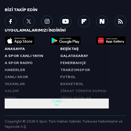
BIZI TAKIP EDIN
UYGULAMALARIMIZI İNDİRİN!
ANASAYFA
BEŞİKTAŞ
A SPOR CANLI YAYIN
GALATASARAY
A SPOR RADYO
FENERBAHÇE
HABERLER
TRABZONSPOR
CANLI SKOR
FUTBOL
YAZARLAR
BASKETBOL
GALERİ
ZİRAAT TÜRKİYE KUPASI
VİDEO
DİĞER SPORLAR
TÜMÜ
PROGRAMLAR
VIDEO
SABAH SPORU
FUTBOL
Copyright © 2026 A Spor. Tüm Hakları Saklıdır. Turkuvaz Haberleşme ve
SPOR GÜNDEMİ
BASKETBOL
Yayıncılık A.Ş.