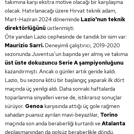
takımına karşı ekstra motive olacağı bir karşılaşma
için Ayarlar butonuna tıklayabilir,
Çerez Bilgilendirme
olacak. Hatırlanacağı üzere Hırvat teknik adam,
Metnimizi
ziyaret edebilirsiniz.
Mart-Haziran 2024 döneminde
Lazio'nun teknik
6698 sayılı Kişisel Verilerin Korunması Kanunu uyarınca
direktörlüğünü
üstlenmişti.
hazırlanmış Aydınlatma Metnimizi okumak ve sitemizde
Öte yandan Lazio cephesinde de tanıdık bir isim var:
ilgili mevzuata uygun olarak kullanılan çerezlerle ilgili bilgi
Maurizio Sarri.
Deneyimli çalıştırıcı, 2019-2020
almak için lütfen
tıklayınız
.
sezonunda Juventus'un başında yer almış ve takıma
üst üste dokuzuncu Serie A şampiyonluğunu
kazandırmıştı. Ancak o günler artık geride kaldı.
Lazio, bu sezona kötü bir başlangıç yaparak ilk dört
maçında üç yenilgi aldı. Daha sonraki haftalarda
toparlanma sinyalleri verse de, istikrarsız sonuçlar
sürüyor.
Genoa
karşısında attığı üç gole rağmen
sahadan puansız ayrılan mavi-beyazlılar,
Torino
maçında son anda beraberliği kurtardı ve
Atalanta
deplasmanından da golsüz beraberlikle döndü.