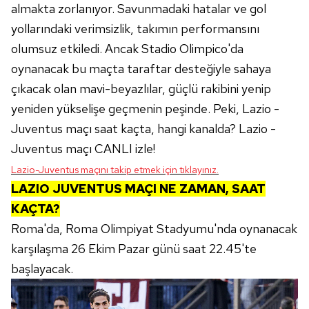
almakta zorlanıyor. Savunmadaki hatalar ve gol
yollarındaki verimsizlik, takımın performansını
olumsuz etkiledi. Ancak Stadio Olimpico'da
oynanacak bu maçta taraftar desteğiyle sahaya
çıkacak olan mavi-beyazlılar, güçlü rakibini yenip
yeniden yükselişe geçmenin peşinde. Peki, Lazio -
Juventus maçı saat kaçta, hangi kanalda? Lazio -
Juventus maçı CANLI izle!
Lazio-Juventus maçını takip etmek için tıklayınız.
LAZIO JUVENTUS MAÇI NE ZAMAN, SAAT
KAÇTA?
Roma'da, Roma Olimpiyat Stadyumu'nda oynanacak
karşılaşma 26 Ekim Pazar günü saat 22.45'te
başlayacak.