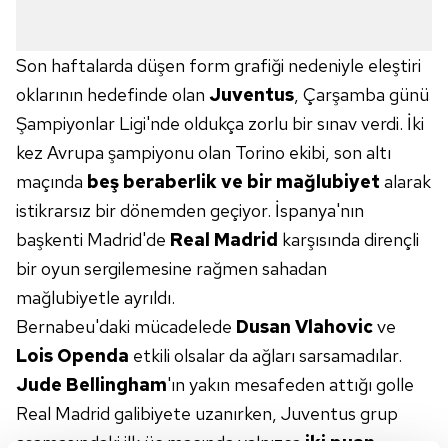
Son haftalarda düşen form grafiği nedeniyle eleştiri
oklarının hedefinde olan
Juventus
, Çarşamba günü
Şampiyonlar Ligi'nde oldukça zorlu bir sınav verdi. İki
kez Avrupa şampiyonu olan Torino ekibi, son altı
maçında
beş beraberlik ve bir mağlubiyet
alarak
istikrarsız bir dönemden geçiyor. İspanya'nın
başkenti Madrid'de
Real Madrid
karşısında dirençli
bir oyun sergilemesine rağmen sahadan
mağlubiyetle ayrıldı.
Bernabeu'daki mücadelede
Dusan Vlahovic
ve
Lois Openda
etkili olsalar da ağları sarsamadılar.
Jude Bellingham
'ın yakın mesafeden attığı golle
Real Madrid galibiyete uzanırken, Juventus grup
aşamasındaki ilk üç maçında yalnızca
iki puan