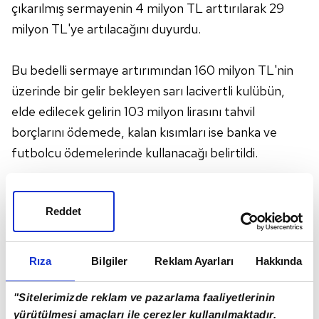
çıkarılmış sermayenin 4 milyon TL arttırılarak 29
milyon TL'ye artılacağını duyurdu.
Bu bedelli sermaye artırımından 160 milyon TL'nin
üzerinde bir gelir bekleyen sarı lacivertli kulübün,
elde edilecek gelirin 103 milyon lirasını tahvil
borçlarını ödemede, kalan kısımları ise banka ve
futbolcu ödemelerinde kullanacağı belirtildi.
Fenerbahçe'nin bedelli sermaye artırımına
Reddet
ilişkin KAP'a yaptığı açıklama şöyle:
Yönetim Kurulumuz'un 04/02/2016 tarih ve
Rıza
Bilgiler
Reklam Ayarları
Hakkında
434 sayılı kararı ile; Şirketimiz 25.000.000 TL
olan çıkarılmış sermayesinin, mevcut
"Sitelerimizde reklam ve pazarlama faaliyetlerinin
yürütülmesi amaçları ile çerezler kullanılmaktadır.
ortakların rüçhan hakları kısıtlanmak