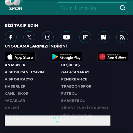
BIZI TAKIP EDIN
UYGULAMALARIMIZI İNDİRİN!
ANASAYFA
BEŞİKTAŞ
A SPOR CANLI YAYIN
GALATASARAY
A SPOR RADYO
FENERBAHÇE
HABERLER
TRABZONSPOR
CANLI SKOR
FUTBOL
YAZARLAR
BASKETBOL
GALERİ
ZİRAAT TÜRKİYE KUPASI
VİDEO
DİĞER SPORLAR
TÜMÜ
PROGRAMLAR
VIDEO