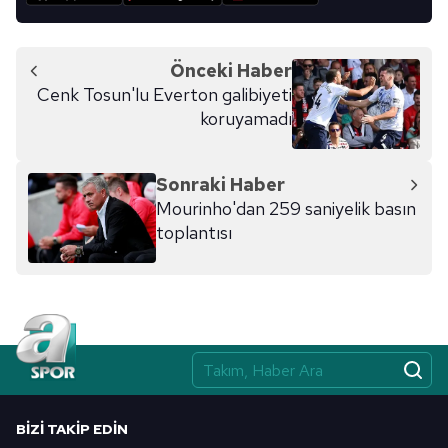
Metnimizi
ziyaret edebilirsiniz.
6698 sayılı Kişisel Verilerin Korunması Kanunu uyarınca
Önceki Haber
hazırlanmış Aydınlatma Metnimizi okumak ve sitemizde
Cenk Tosun'lu Everton galibiyeti
ilgili mevzuata uygun olarak kullanılan çerezlerle ilgili bilgi
koruyamadı
almak için lütfen
tıklayınız
.
Sonraki Haber
Mourinho'dan 259 saniyelik basın
toplantısı
BIZI TAKIP EDIN