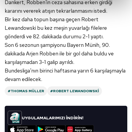
Dankert, Robben'in ceza sahasına erken girdiği
kalemimiz olduğunu sizlere hatırlatmak isteriz.
kararını vererek atışın tekrarlanmasını istedi.
Her halükârda, kullanıcılar, bu çerezlere izin vermedikleri
Bir kez daha topun başına geçen Robert
takdirde, kullanıcılara hedefli reklamlar
Lewandowski bu kez meşin yuvarlağı filelere
gösterilmeyecektir."
gönderdi ve 82. dakikada durumu 2-1 yaptı.
Son 6 sezonun şampiyonu Bayern Münih, 90.
Sizlere daha iyi bir hizmet sunabilmek için İnternet
Sitemizde kendimize ve üçüncü kişilere ait çerezler
dakikada Arjen Robben ile bir gol daha buldu ve
kullanılmaktadır. Bu çerezler vasıtasıyla çeşitli kişisel
karşılaşmadan 3-1 galip ayrıldı.
verileriniz işlenmekte olup gerekli olan çerezler bilgi
Bundesliga'nın birinci haftasına yarın 6 karşılaşmayla
toplumu hizmetlerinin sunulması amacıyla
devam edilecek.
kullanılmaktadır. Diğer çerezler, sitemizin daha işlevsel
kılınması ve kişiselleştirilmesi ve sizlere yönelik
#THOMAS MÜLLER
#ROBERT LEWANDOWSKI
reklam/pazarlama faaliyetlerinin yapılması, amaçlarıyla
sınırlı olarak açık rızanız dahilinde kullanılacaktır.
Çerezlere ilişkin tercihlerinizi aşağıda yer alan panel
UYGULAMALARIMIZI İNDİRİN!
vasıtasıyla belirleyebilirsiniz. Çerezlere ilişkin detaylı bilgi
için Ayarlar butonuna tıklayabilir,
Çerez Bilgilendirme