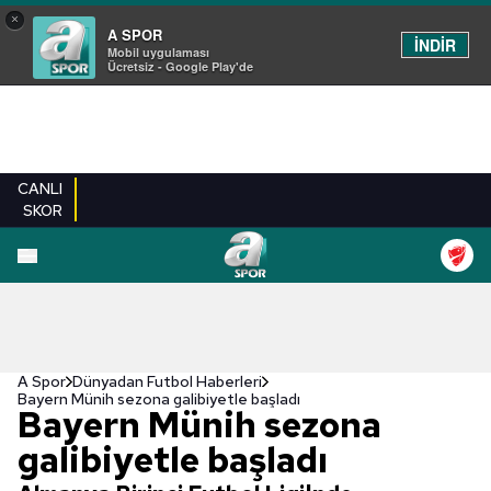
×
A SPOR
İNDİR
Mobil uygulaması
Ücretsiz - Google Play'de
CANLI
SKOR
A Spor
Dünyadan Futbol Haberleri
Bayern Münih sezona galibiyetle başladı
Bayern Münih sezona
galibiyetle başladı