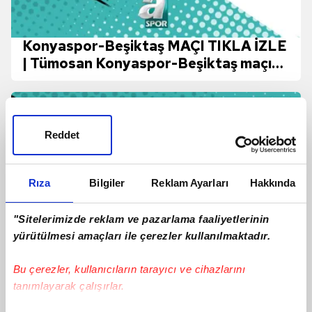
Konyaspor-Beşiktaş MAÇI TIKLA İZLE
| Tümosan Konyaspor-Beşiktaş maçı
hangi kanalda canlı yayınlanacak? BJK
maçı nasıl izlenir?
Reddet
Rıza
Bilgiler
Reklam Ayarları
Hakkında
"Sitelerimizde reklam ve pazarlama faaliyetlerinin
yürütülmesi amaçları ile çerezler kullanılmaktadır.
Bu çerezler, kullanıcıların tarayıcı ve cihazlarını
tanımlayarak çalışırlar.
Konyaspor-Beşiktaş CANLI | Tümosan