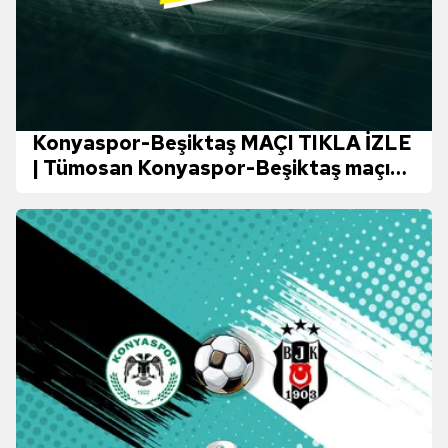
Konyaspor-Beşiktaş MAÇI TIKLA İZLE
| Tümosan Konyaspor-Beşiktaş maçı
hangi kanalda canlı yayınlanacak? BJK
maçı nasıl izlenir?