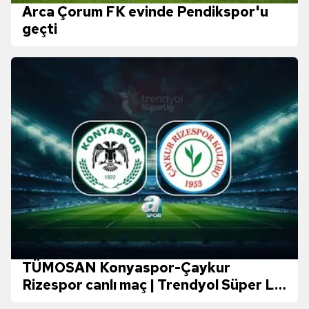
Arca Çorum FK evinde Pendikspor'u
geçti
TÜMOSAN Konyaspor-Çaykur
Rizespor canlı maç | Trendyol Süper Lig
15. hafta