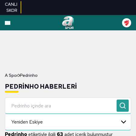
CANLI
SKOR
A Spor
Pedrinho
PEDRINHO HABERLERI
Yeniden Eskiye
Pedrinho
etiketiyle ilgili
63
adet içerik bulunmuştur