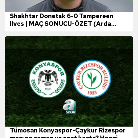
Shakhtar Donetsk 6-0 Tampereen
Ilves | MAÇ SONUCU-ÖZET (Arda
Turan'ın takımı avantajı kaptı)
Tümosan Konyaspor-Çaykur Rizespor
maçı ne zaman ve saat kaçta? Hangi