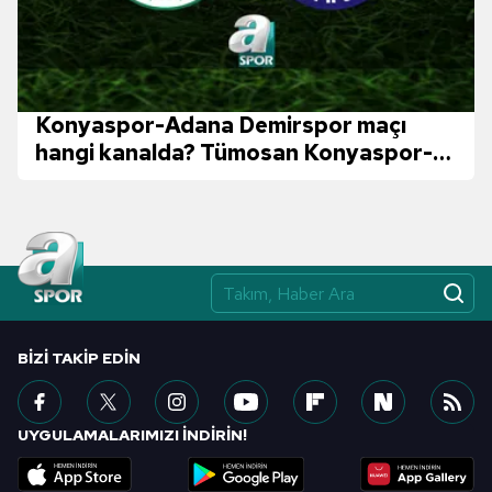
Konyaspor-Adana Demirspor maçı
hangi kanalda? Tümosan Konyaspor-
Adana Demirspor maçı ne zaman ve
saat kaçta?
BIZI TAKIP EDIN
UYGULAMALARIMIZI İNDİRİN!