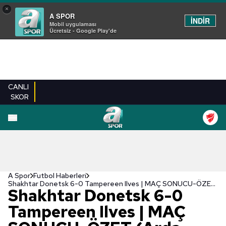
×
A SPOR
İNDİR
Mobil uygulaması
Ücretsiz - Google Play'de
CANLI
SKOR
A Spor
Futbol Haberleri
Shakhtar Donetsk 6-0 Tampereen Ilves | MAÇ SONUCU-ÖZET (Arda Turan'ın takımı avantajı kaptı)
Shakhtar Donetsk 6-0
Tampereen Ilves | MAÇ