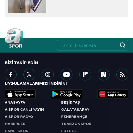
sınırlı olarak açık rızanız dahilinde kullanılacaktır.
Çerezlere ilişkin tercihlerinizi aşağıda yer alan panel
vasıtasıyla belirleyebilirsiniz. Çerezlere ilişkin detaylı bilgi
için Ayarlar butonuna tıklayabilir,
Çerez Bilgilendirme
Metnimizi
ziyaret edebilirsiniz.
6698 sayılı Kişisel Verilerin Korunması Kanunu uyarınca
hazırlanmış Aydınlatma Metnimizi okumak ve sitemizde
BIZI TAKIP EDIN
ilgili mevzuata uygun olarak kullanılan çerezlerle ilgili bilgi
almak için lütfen
tıklayınız
.
UYGULAMALARIMIZI İNDİRİN!
ANASAYFA
BEŞİKTAŞ
A SPOR CANLI YAYIN
GALATASARAY
A SPOR RADYO
FENERBAHÇE
HABERLER
TRABZONSPOR
CANLI SKOR
FUTBOL