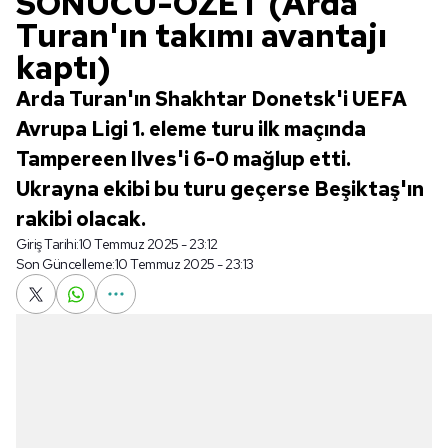
SONUCU-ÖZET (Arda
Turan'ın takımı avantajı
kaptı)
Arda Turan'ın Shakhtar Donetsk'i UEFA
Avrupa Ligi 1. eleme turu ilk maçında
Tampereen Ilves'i 6-0 mağlup etti.
Ukrayna ekibi bu turu geçerse Beşiktaş'ın
rakibi olacak.
Giriş Tarihi:
10 Temmuz 2025 - 23:12
Son Güncelleme:
10 Temmuz 2025 - 23:13