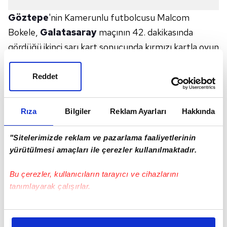
Göztepe
'nin Kamerunlu futbolcusu Malcom
Bokele,
Galatasaray
maçının 42. dakikasında
gördüğü ikinci sarı kart sonucunda kırmızı kartla oyun
dışında kaldı.
Reddet
Trendyol Süper Lig'in 10. haftasında Göztepe,
Galatasaray ile deplasmanda karşı karşıya gelirken,
Rıza
Bilgiler
Reklam Ayarları
Hakkında
müsabakada 10 kişi kaldı. Maçın 42. dakikasında
İzmir
ekibinin Kamerunlu futbolcusu Malcom
"Sitelerimizde reklam ve pazarlama faaliyetlerinin
Bokele, kendi yarı alanında Victor Osimhen'e yaptığı
yürütülmesi amaçları ile çerezler kullanılmaktadır.
hareket sonrasında sarı kart gördü. Mücadelenin 30
Bu çerezler, kullanıcıların tarayıcı ve cihazlarını
dakikasından da sarı kartı bulunan Bokele, gördüğü
tanımlayarak çalışırlar.
ikinci sarı kart sonucunda kırmızı kartla oyundan
atıldı.
Bu çerezlere izin vermeniz halinde sizlere özel
kişiselleştirilmiş reklamlar sunabilir, sayfalarımızda sizlere