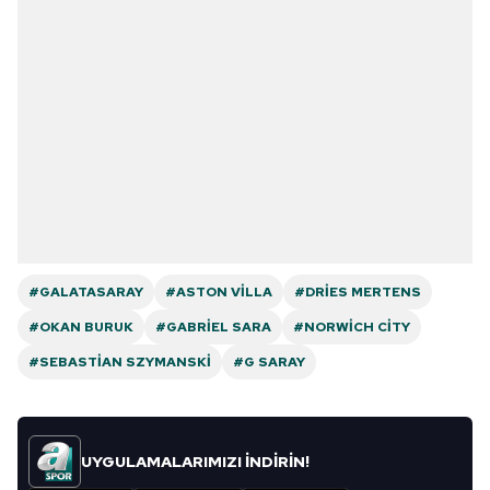
#GALATASARAY
#ASTON VILLA
#DRIES MERTENS
#OKAN BURUK
#GABRIEL SARA
#NORWICH CITY
#SEBASTIAN SZYMANSKI
#G SARAY
UYGULAMALARIMIZI İNDİRİN!