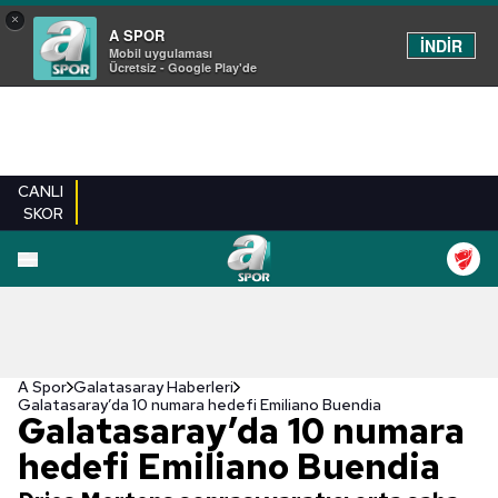
×
A SPOR
İNDİR
Mobil uygulaması
Ücretsiz - Google Play'de
CANLI
SKOR
A Spor
Galatasaray Haberleri
Galatasaray’da 10 numara hedefi Emiliano Buendia
Galatasaray’da 10 numara
hedefi Emiliano Buendia