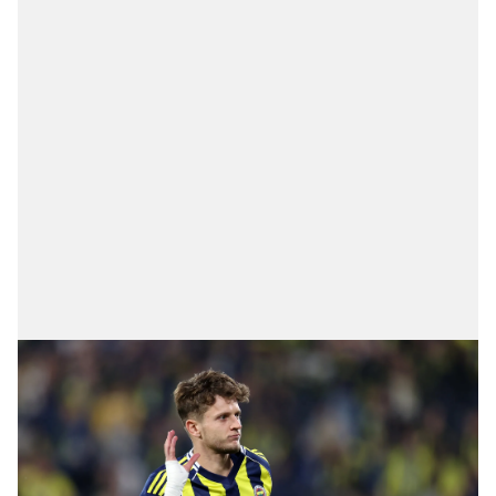
için Ayarlar butonuna tıklayabilir,
Çerez Bilgilendirme
Metnimizi
ziyaret edebilirsiniz.
6698 sayılı Kişisel Verilerin Korunması Kanunu uyarınca
hazırlanmış Aydınlatma Metnimizi okumak ve sitemizde
ilgili mevzuata uygun olarak kullanılan çerezlerle ilgili bilgi
almak için lütfen
tıklayınız
.