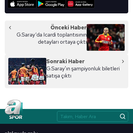
Önceki Haber
G.Saray’da Icardi toplantısının
detayları ortaya çıktı
Sonraki Haber
G.Saray'ın şampiyonluk biletleri
satışa çıktı