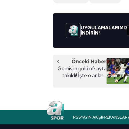
6698 sayılı Kişisel Verilerin 
mevzuata uygun olarak kullanılan
UYGULAMALARIMIZ
İNDİRİN!
Önceki Haber
Gomis'in golü ofsayta
takıldı! İşte o anlar...
RSS
YAYIN AKIŞI
FREKANSLAR