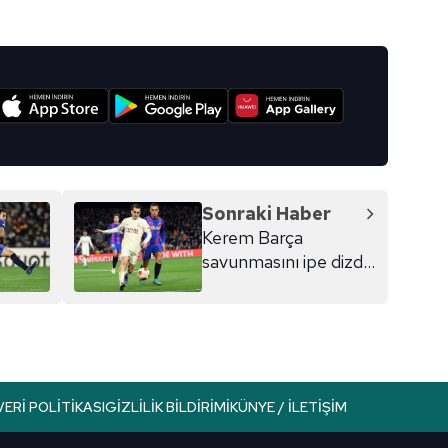
Korunması Kanunu uyarınca hazırlanmış Aydınlatma Metnimizi okum
 çerezlerle ilgili bilgi almak için lütfen
tıklayınız
.
I
Sonraki Haber
Kerem Barça
savunmasını ipe dizdi!
İşte o vuruş
VERI POLITIKASI
GIZLILIK BILDIRIMI
KÜNYE / İLETIŞIM