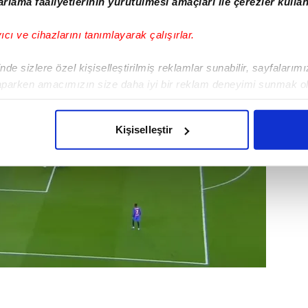
rlama faaliyetlerinin yürütülmesi amaçları ile çerezler kullan
yıcı ve cihazlarını tanımlayarak çalışırlar.
de sizlere özel kişiselleştirilmiş reklamlar sunabilir, sayfalarım
aparken amacımızın size daha iyi bir reklam deneyimi sunmak ol
imizden gelen çabayı gösterdiğimizi ve bu noktada, reklamların ma
olduğunu sizlere hatırlatmak isteriz.
Kişiselleştir
çerezlere izin vermedikleri takdirde, kullanıcılara hedefli reklaml
abilmek için İnternet Sitemizde kendimize ve üçüncü kişilere ait 
isel verileriniz işlenmekte olup gerekli olan çerezler bilgi toplum
 çerezler, sitemizin daha işlevsel kılınması ve kişiselleştirilmes
 yapılması, amaçlarıyla sınırlı olarak açık rızanız dahilinde kulla
aşağıda yer alan panel vasıtasıyla belirleyebilirsiniz. Çerezlere iliş
lgilendirme Metnimizi
ziyaret edebilirsiniz.