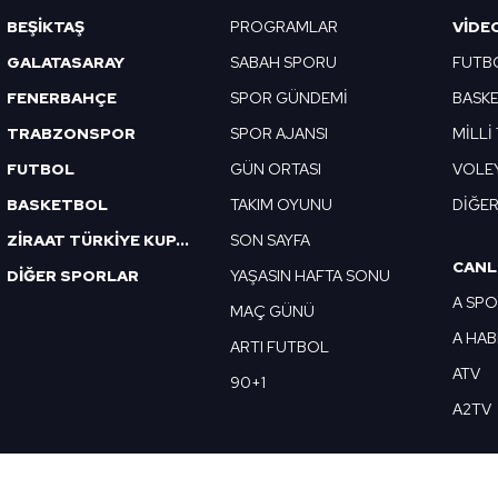
BEŞİKTAŞ
PROGRAMLAR
VIDE
GALATASARAY
SABAH SPORU
FUTB
FENERBAHÇE
SPOR GÜNDEMİ
BASK
TRABZONSPOR
SPOR AJANSI
MİLLİ
FUTBOL
GÜN ORTASI
VOLE
BASKETBOL
TAKIM OYUNU
DİĞE
ZİRAAT TÜRKİYE KUPASI
SON SAYFA
CANL
DİĞER SPORLAR
YAŞASIN HAFTA SONU
A SP
MAÇ GÜNÜ
A HA
ARTI FUTBOL
ATV
90+1
A2TV