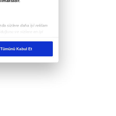
ılmaktadır.
ızda sizlere daha iyi reklam
duğunu ve sizlere en iyi
liyetlerimizi karşılamak
Tümünü Kabul Et
ar gösterilmeyecektir."
çerezler kullanılmaktadır. Bu
u hizmetlerinin sunulması
i ve sizlere yönelik
nılacaktır.
kin detaylı bilgi için Ayarlar