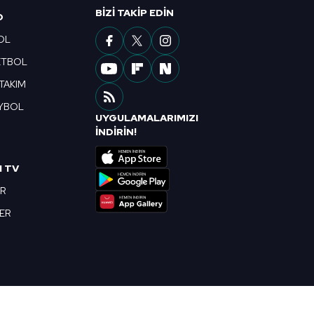
BIZI TAKIP EDIN
O
OL
ETBOL
 TAKIM
YBOL
UYGULAMALARIMIZI
R
İNDİRİN!
I TV
OR
BER