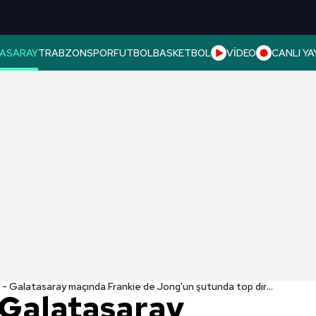
ASARAY
TRABZONSPOR
FUTBOL
BASKETBOL
VİDEO
CANLI YA
Barcelona - Galatasaray maçında Frankie de Jong'un şutunda top direkten döndü!
 Galatasaray