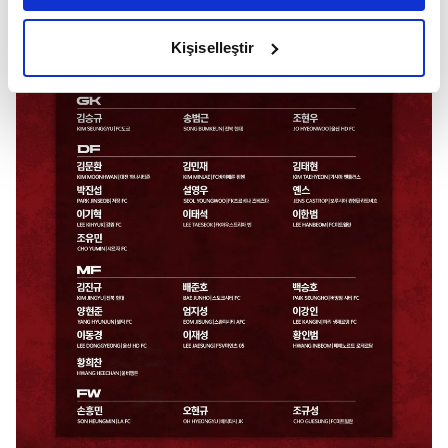
amacımızın size daha iyi bir reklam deneyimi sunmak
olduğunu ve sizlere en iyi içerikleri sunabilmek adına
Kişiselleştir
elimizden gelen çabayı gösterdiğimizi ve bu noktada,
reklamların maliyetlerimizi karşılamak noktasında tek gelir
kalemimiz olduğunu sizlere hatırlatmak isteriz.
Her halükârda, kullanıcılar, bu çerezlere izin vermedikleri
takdirde, kullanıcılara hedefli reklamlar
gösterilmeyecektir."
Sizlere daha iyi bir hizmet sunabilmek için İnternet
Sitemizde kendimize ve üçüncü kişilere ait çerezler
kullanılmaktadır. Bu çerezler vasıtasıyla çeşitli kişisel
verileriniz işlenmekte olup gerekli olan çerezler bilgi
toplumu hizmetlerinin sunulması amacıyla
kullanılmaktadır. Diğer çerezler, sitemizin daha işlevsel
kılınması ve kişiselleştirilmesi ve sizlere yönelik
reklam/pazarlama faaliyetlerinin yapılması, amaçlarıyla
sınırlı olarak açık rızanız dahilinde kullanılacaktır.