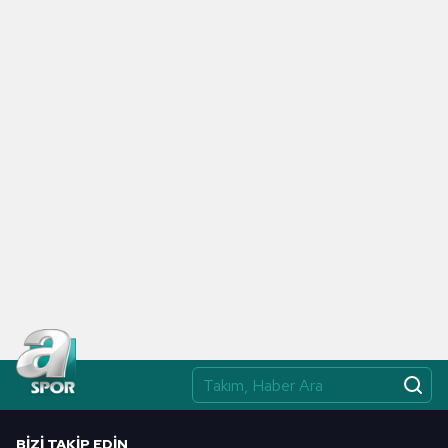
verileriniz işlenmekte olup gerekli olan çerezler bilgi
toplumu hizmetlerinin sunulması amacıyla
kullanılmaktadır. Diğer çerezler, sitemizin daha işlevsel
kılınması ve kişiselleştirilmesi ve sizlere yönelik
reklam/pazarlama faaliyetlerinin yapılması, amaçlarıyla
sınırlı olarak açık rızanız dahilinde kullanılacaktır.
Çerezlere ilişkin tercihlerinizi aşağıda yer alan panel
vasıtasıyla belirleyebilirsiniz. Çerezlere ilişkin detaylı bilgi
için Ayarlar butonuna tıklayabilir,
Çerez Bilgilendirme
Metnimizi
ziyaret edebilirsiniz.
6698 sayılı Kişisel Verilerin Korunması Kanunu uyarınca
hazırlanmış Aydınlatma Metnimizi okumak ve sitemizde
ilgili mevzuata uygun olarak kullanılan çerezlerle ilgili bilgi
almak için lütfen
tıklayınız
.
BIZI TAKIP EDIN