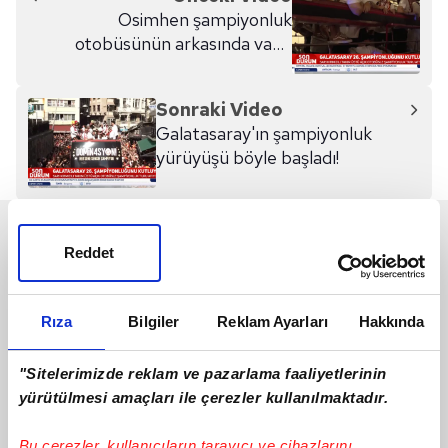
Osimhen şampiyonluk
otobüsünün arkasında vakit
geçirdi
Sonraki Video
Galatasaray'ın şampiyonluk
yürüyüşü böyle başladı!
SON 24 SAAT
Reddet
Rıza
Bilgiler
Reklam Ayarları
Hakkında
"Sitelerimizde reklam ve pazarlama faaliyetlerinin
yürütülmesi amaçları ile çerezler kullanılmaktadır.
Bu çerezler, kullanıcıların tarayıcı ve cihazlarını