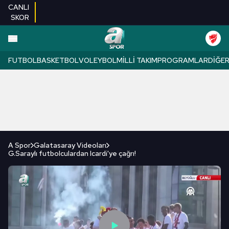
CANLI
SKOR
FUTBOL
BASKETBOL
VOLEYBOL
MILLI TAKIM
PROGRAMLAR
DIĞE
A Spor
Galatasaray Videoları
G.Saraylı futbolculardan Icardi'ye çağrı!