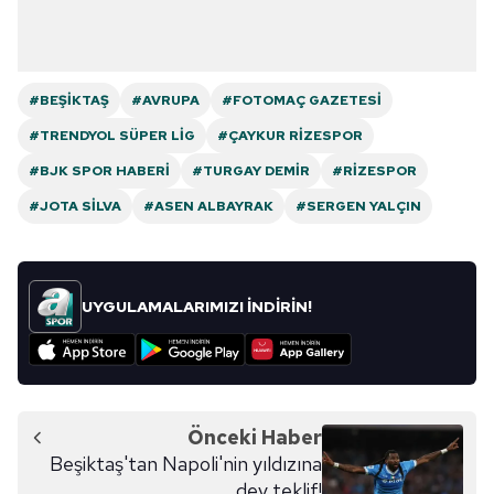
#BEŞIKTAŞ
#AVRUPA
#FOTOMAÇ GAZETESI
#TRENDYOL SÜPER LIG
#ÇAYKUR RIZESPOR
#BJK SPOR HABERI
#TURGAY DEMIR
#RIZESPOR
#JOTA SILVA
#ASEN ALBAYRAK
#SERGEN YALÇIN
UYGULAMALARIMIZI İNDİRİN!
Önceki Haber
Beşiktaş'tan Napoli'nin yıldızına
dev teklif!