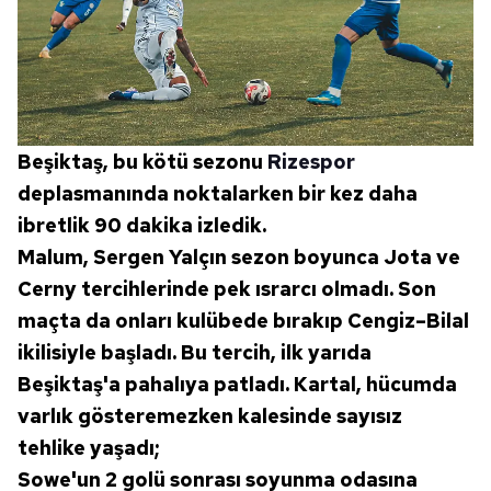
kılınması ve kişiselleştirilmesi ve sizlere yönelik
reklam/pazarlama faaliyetlerinin yapılması, amaçlarıyla
sınırlı olarak açık rızanız dahilinde kullanılacaktır.
Çerezlere ilişkin tercihlerinizi aşağıda yer alan panel
vasıtasıyla belirleyebilirsiniz. Çerezlere ilişkin detaylı bilgi
Beşiktaş, bu kötü sezonu
Rizespor
için Ayarlar butonuna tıklayabilir,
Çerez Bilgilendirme
deplasmanında noktalarken bir kez daha
Metnimizi
ziyaret edebilirsiniz.
ibretlik 90 dakika izledik.
6698 sayılı Kişisel Verilerin Korunması Kanunu uyarınca
Malum, Sergen Yalçın sezon boyunca Jota ve
hazırlanmış Aydınlatma Metnimizi okumak ve sitemizde
Cerny tercihlerinde pek ısrarcı olmadı. Son
ilgili mevzuata uygun olarak kullanılan çerezlerle ilgili bilgi
maçta da onları kulübede bırakıp Cengiz–Bilal
almak için lütfen
tıklayınız
.
ikilisiyle başladı. Bu tercih, ilk yarıda
Beşiktaş'a pahalıya patladı. Kartal, hücumda
varlık gösteremezken kalesinde sayısız
tehlike yaşadı;
Sowe'un 2 golü sonrası soyunma odasına