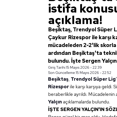
istifa konus
açıklama!
Beşiktaş, Trendyol Süper 
Çaykur Rizespor ile karşı k
mücadeleden 2-2'lik skorla 
ardından Beşiktaş'ta tekni
bulundu. İşte Sergen Yalçın'ı
Giriş Tarihi:
15 Mayıs 2026 - 22:39
Son Güncelleme:
15 Mayıs 2026 - 22:52
Beşiktaş
,
Trendyol Süper Lig
Rizespor
ile karşı karşıya geldi.
beraberlikle ayrıldı. Mücadelenin 
Yalçın
açıklamalarda bulundu.
İŞTE SERGEN YALÇIN'IN SÖZ
Bence güzel bir maç oldu. Hedefs