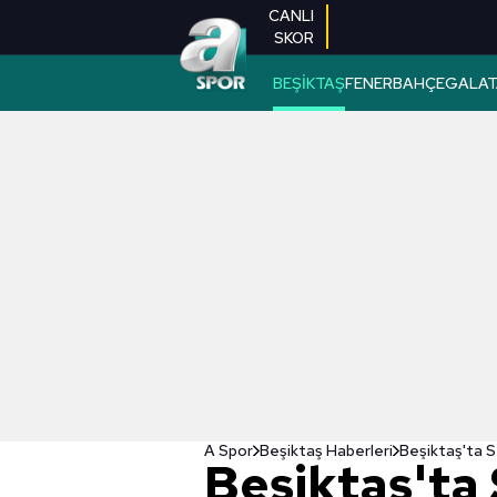
CANLI
SKOR
BEŞİKTAŞ
FENERBAHÇE
GALAT
A Spor
Beşiktaş Haberleri
Beşiktaş'ta S
Beşiktaş'ta