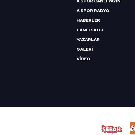
A SPOR CANLI YAYIN
mevzuata uygun olarak kullanılan
A SPOR RADYO
HABERLER
CANLI SKOR
YAZARLAR
GALERİ
VİDEO