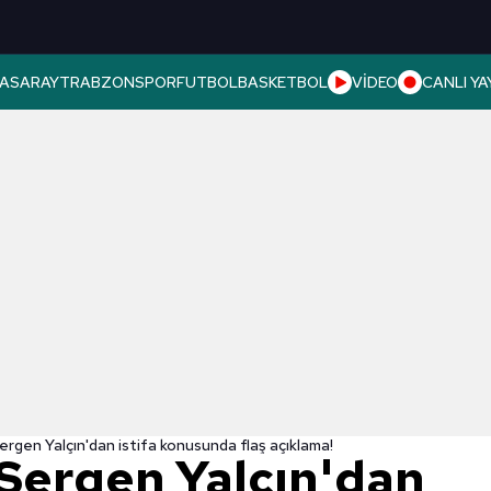
ASARAY
TRABZONSPOR
FUTBOL
BASKETBOL
VİDEO
CANLI YA
ergen Yalçın'dan istifa konusunda flaş açıklama!
 Sergen Yalçın'dan