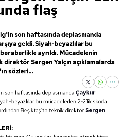
unda flaş
Lig'in son haftasında deplasmanda
arşıya geldi. Siyah-beyazlılar bu
beraberlikle ayrıldı. Mücadelenin
k direktör Sergen Yalçın açıklamalarda
n sözleri...
'in son haftasında deplasmanda
Çaykur
 Siyah-beyazlılar bu mücadeleden 2-2'lik skorla
ardından Beşiktaş'ta teknik direktör
Sergen
LERİ:
iz bir maç. Oyuncuları konsantre etmek biraz