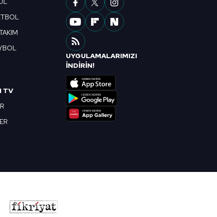
OL
ETBOL
 TAKIM
YBOL
UYGULAMALARIMIZI
R
İNDİRİN!
I TV
OR
BER