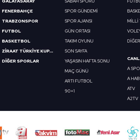
GALATASARAY
SABAH SPORU
FUTB
 çerezlerle ilgili bilgi almak için lütfen
tıklayınız
.
FENERBAHÇE
SPOR GÜNDEMİ
BASK
TRABZONSPOR
SPOR AJANSI
MİLLİ
FUTBOL
GÜN ORTASI
VOLE
BASKETBOL
TAKIM OYUNU
DİĞE
ZİRAAT TÜRKİYE KUPASI
SON SAYFA
CANL
DİĞER SPORLAR
YAŞASIN HAFTA SONU
A SP
MAÇ GÜNÜ
A HA
ARTI FUTBOL
ATV
90+1
A2TV