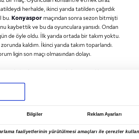
tatildeydi herhalde, ikinci yarıda tatilden çağırdık
l bu.
Konyaspor
maçından sonra sezon bitmişti
onu kaybettik ve bu da oyunculara yansıdı. Ondan
n de öyle oldu. İlk yarıda ortada bir takım yoktu.
zorunda kaldım. İkinci yarıda takım toparlandı.
um ligin son maçı olmasından dolayı.
usunda başkan ve yönetimle konuşmadık. 3-4
ulübün menfaatleri için ne gerekiyorsa onu
konuları konuşmak istemiyorum. İnşallah devam
OR
#KONYASPOR
#BEŞIKTAŞ
Bilgiler
Reklam Ayarları
rlama faaliyetlerinin yürütülmesi amaçları ile çerezler kullan