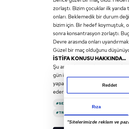
zorlaştı. Bizim çocuklar ilk yarıda 
onları. Beklemedik bir durum deği
bizim için. Bir hedef koymuştuk, 
sonra konsantrasyon zorlaştı. Bugü
Devre arasında onları uyandırmak 
Güzel bir maç olduğunu düşünüyor
İSTİFA KONUSU HAKKINDA...
Şu anda devam edip etmeme kon
gün içinde bunu belirleyeceğiz. K
yapacağız. O yüzden şu anda bu 
Reddet
edersek bu konuları konuşuruz.
#SERGEN YALÇIN
#ÇAYKUR RIZESP
Rıza
#TRENDYOL SÜPER LIG
"Sitelerimizde reklam ve paza