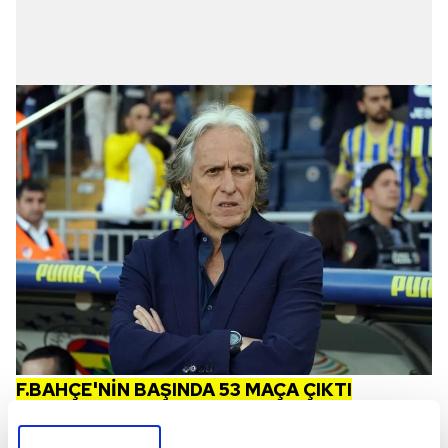
F.BAHÇE'NİN BAŞINDA 53 MAÇA ÇIKTI
Listenin ilk sırasında Portekizli teknik adamı
yazan Aziz Yıldırım, önümüzdeki hafta içinde