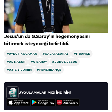
Jesus'un da G.Saray'ın hegemonyasını
bitirmek isteyeceği belirtildi.
#AYKUT KOCAMAN
#GALATASARAY
#F BAHÇE
#AL NASSR
#G SARAY
#JORGE JESUS
#AZIZ YILDIRIM
#FENERBAHÇE
UYGULAMALARIMIZI İNDİRİN!