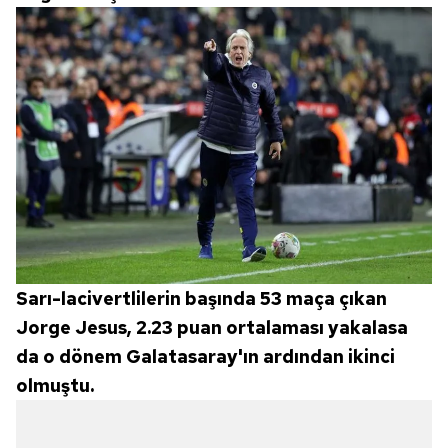
6698 sayılı Kişisel Verilerin Korunması Kanunu uyarınca
hazırlanmış Aydınlatma Metnimizi okumak ve sitemizde
ilgili mevzuata uygun olarak kullanılan çerezlerle ilgili bilgi
almak için lütfen
tıklayınız
.
Sarı-lacivertlilerin başında 53 maça çıkan
Jorge Jesus, 2.23 puan ortalaması yakalasa
da o dönem Galatasaray'ın ardından ikinci
olmuştu.