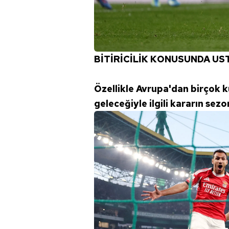
mevzuata uygun olarak kullanılan
BİTİRİCİLİK KONUSUNDA US
Özellikle Avrupa'dan birçok 
geleceğiyle ilgili kararın se