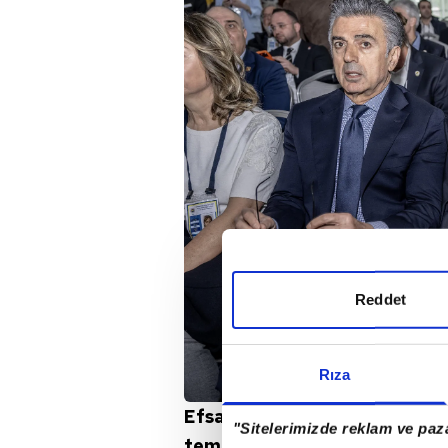
Reddet
Rıza
Efsane başkanın kurmaylarının
"Sitelerimizde reklam ve paza
temasları kurduğu aktarıldı. 