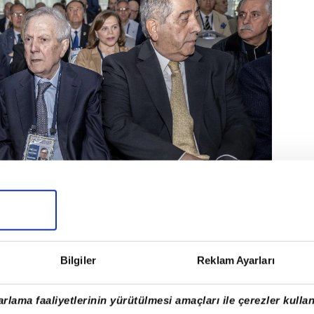
Bilgiler
Reklam Ayarları
, yıldız futbolcunun menajeriyle ilk
rlama faaliyetlerinin yürütülmesi amaçları ile çerezler kullan
Portekiz basınında yer alan haberlere göre