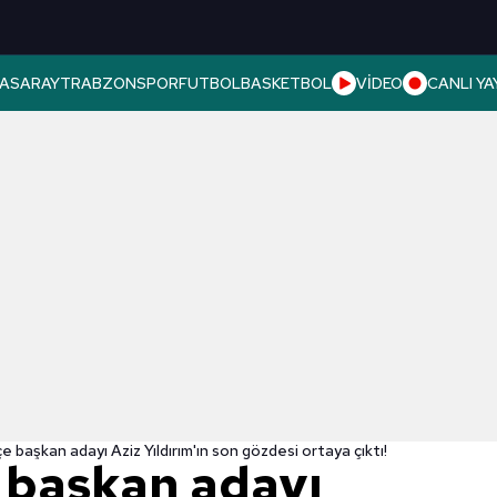
ASARAY
TRABZONSPOR
FUTBOL
BASKETBOL
VİDEO
CANLI YA
 başkan adayı Aziz Yıldırım'ın son gözdesi ortaya çıktı!
 başkan adayı