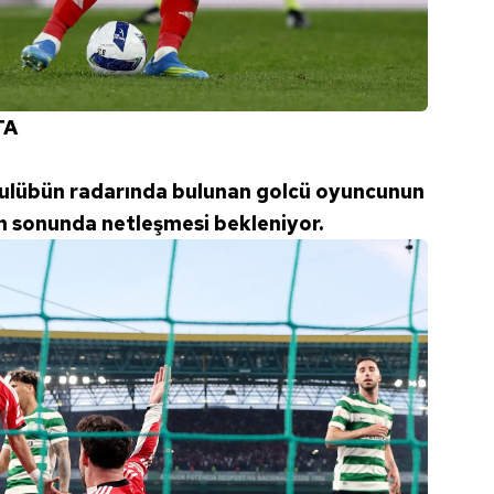
 çerezlerle ilgili bilgi almak için lütfen
tıklayınız
.
TA
kulübün radarında bulunan golcü oyuncunun
zon sonunda netleşmesi bekleniyor.