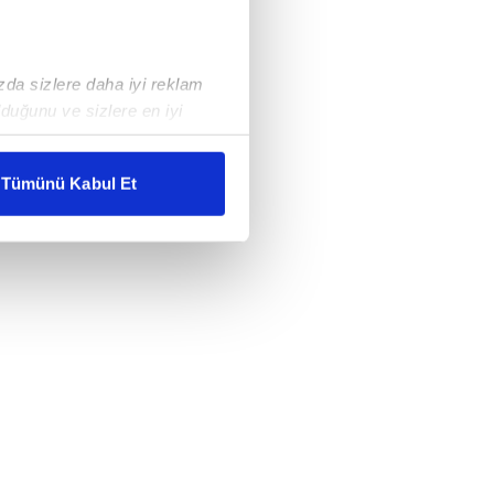
ızda sizlere daha iyi reklam
duğunu ve sizlere en iyi
liyetlerimizi karşılamak
Tümünü Kabul Et
ar gösterilmeyecektir."
çerezler kullanılmaktadır. Bu
u hizmetlerinin sunulması
i ve sizlere yönelik
nılacaktır.
kin detaylı bilgi için Ayarlar
ak ve sitemizde ilgili