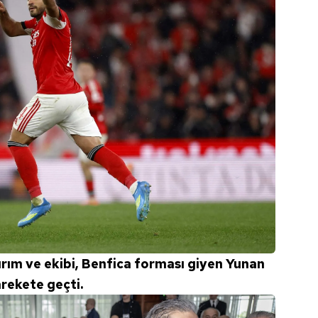
ırım ve ekibi, Benfica forması giyen Yunan
arekete geçti.