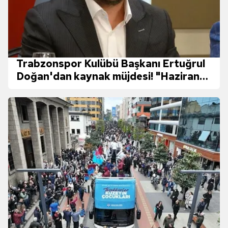
Trabzonspor Kulübü Başkanı Ertuğrul
Doğan'dan kaynak müjdesi! "Haziran
başı itibarıyla..."