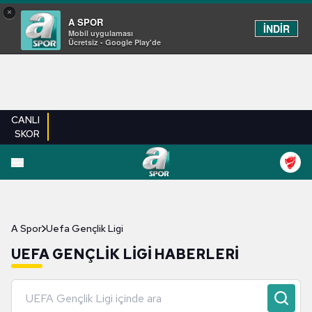
×
A SPOR
İNDİR
Mobil uygulaması
Ücretsiz - Google Play'de
CANLI
SKOR
A Spor
Uefa Gençlik Ligi
UEFA GENÇLIK LIGI HABERLERI