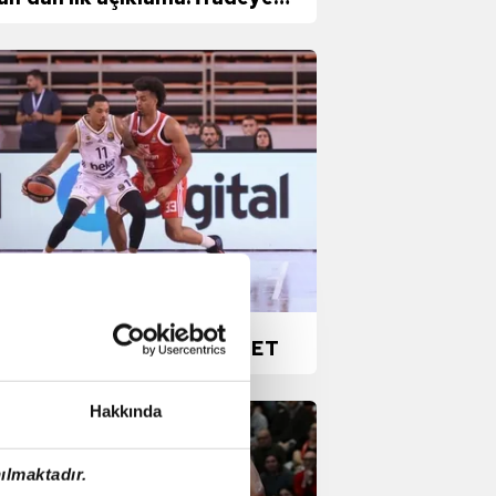
eceğim, çekincem yok!
erbahçe Beko 67-77
ılyıldız | MAÇ SONUCU-ÖZET
Hakkında
ılmaktadır.