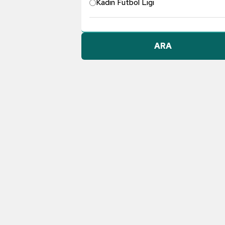
Kadın Futbol Ligi
Pendikspor
ARA
Göztepe A.Ş.
Konyaspor
Dünyadan Futbol
TFF 1. Lig
Galatasaray
Gençlerbirliği