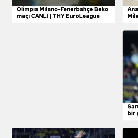
 çerezlerle ilgili bilgi almak için lütfen
tıklayınız
.
Olimpia Milano-Fenerbahçe Beko
Ana
maçı CANLI | THY EuroLeague
Mil
(TH
Sar
bir 