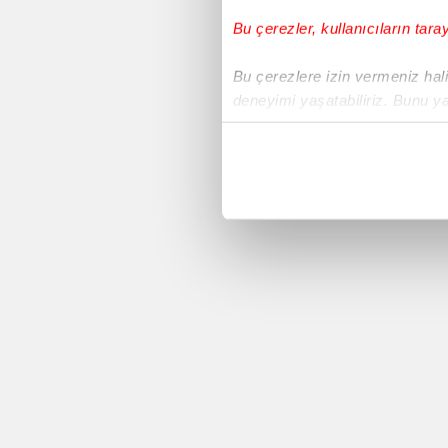
Bu çerezler, kullanıcıların tara
Voleybol
Bu çerezlere izin vermeniz halin
deneyimi yaşatabiliriz. Bunu y
Süper Lig
içerikleri sunabilmek adına el
noktasında tek gelir kalemimiz 
Avrupa Ligi
Her halükârda, kullanıcılar, bu 
Yeni Malatyaspor
Sizlere daha iyi bir hizmet sun
çerezler vasıtasıyla çeşitli kiş
Basketbol
amacıyla kullanılmaktadır. Diğer
reklam/pazarlama faaliyetlerinin
Sivasspor
Çerezlere ilişkin tercihlerinizi 
butonuna tıklayabilir,
Çerez Bi
Copa America 2016
6698 sayılı Kişisel Verilerin 