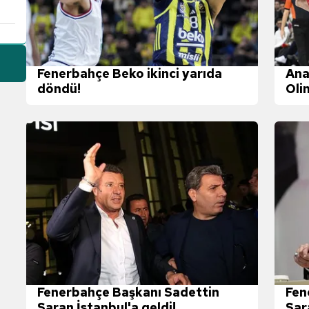
Fenerbahçe Beko ikinci yarıda
Ana
döndü!
Oli
maç
Fenerbahçe Başkanı Sadettin
Fen
Saran İstanbul'a geldi!
Sar