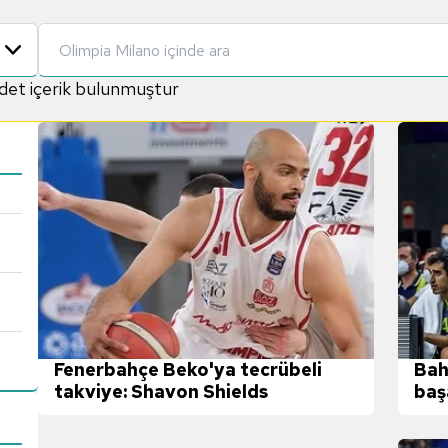
det içerik bulunmuştur
Bah
Fenerbahçe Beko'ya tecrübeli
baş
takviye: Shavon Shields
Djo