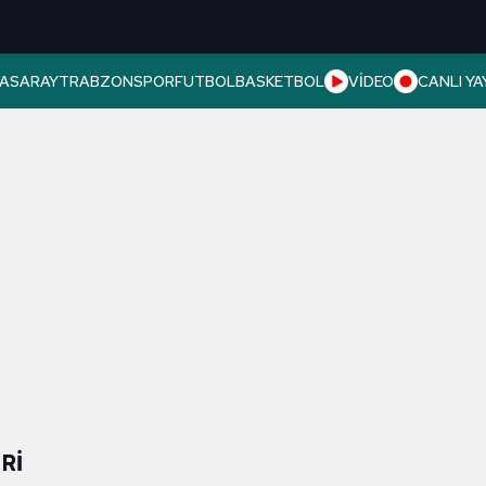
ASARAY
TRABZONSPOR
FUTBOL
BASKETBOL
VİDEO
CANLI YA
RI