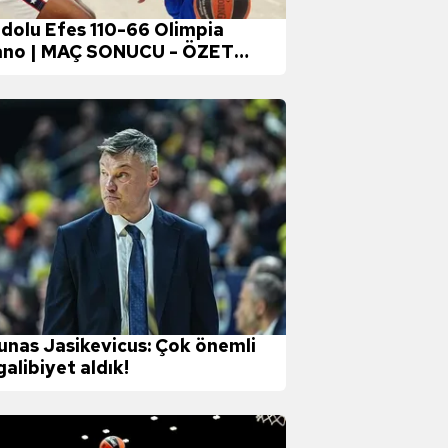
dolu Efes 110-66 Olimpia
ano | MAÇ SONUCU - ÖZET
Y EuroLeague)
unas Jasikevicus: Çok önemli
galibiyet aldık!