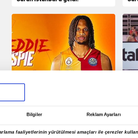
gel
Galatasaray MCT Technic
Fen
Basketbol Takımı, Freddie
Kız
Gillespie'yi kadrosuna kattı
Bilgiler
Reklam Ayarları
rlama faaliyetlerinin yürütülmesi amaçları ile çerezler kullan