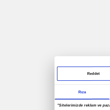
Trabzonspor
Futbol
Rio - 2016
Antalyaspor A.Ş.
Rizespor
Reddet
Samsunspor
Rıza
Denizlispor
"Sitelerimizde reklam ve paza
Milli Takım