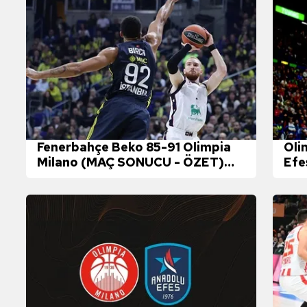
Fenerbahçe Beko 85-91 Olimpia
Oli
Milano (MAÇ SONUCU - ÖZET)
Efe
(THY EuroLeague)