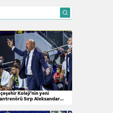
çeşehir Koleji'nin yeni
antrenörü Sırp Aleksandar
rdjevic oldu