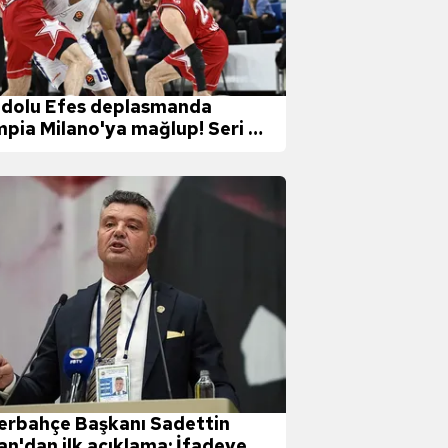
dolu Efes deplasmanda
mpia Milano'ya mağlup! Seri 5
a çıktı
erbahçe Başkanı Sadettin
an'dan ilk açıklama: İfadeye