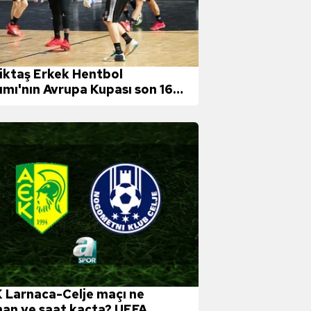
iktaş Erkek Hentbol
ımı'nın Avrupa Kupası son 16
undaki rakibi RK Celje oldu
 Larnaca-Celje maçı ne
an ve saat kaçta? UEFA