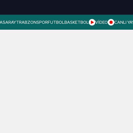
ASARAY
TRABZONSPOR
FUTBOL
BASKETBOL
VİDEO
CANLI YA