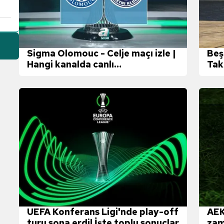
Sigma Olomouc - Celje maçı izle |
Beş
Hangi kanalda canlı
Tak
yayınlanacak?
tur
UEFA Konferans Ligi'nde play-off
AEK
turu sona erdi! İşte toplu sonuçlar
zam