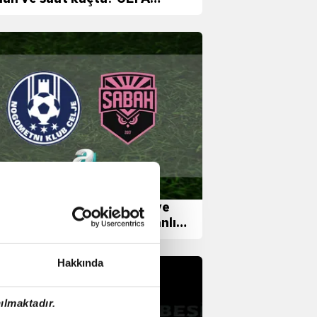
upa Ligi maçı hangi kanalda?
je-Sabah maçı ne zaman ve
t kaçta? Hangi kanalda canlı
ınlanacak?
Hakkında
ılmaktadır.