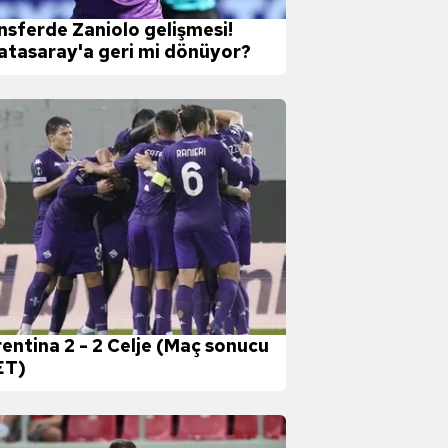
nsferde Zaniolo gelişmesi!
atasaray'a geri mi dönüyor?
rentina 2 - 2 Celje (Maç sonucu
ET)