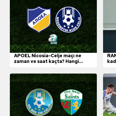
APOEL Nicosia-Celje maçı ne
RAM
zaman ve saat kaçta? Hangi
kad
kanalda canlı yayınlanacak? |
UEFA Konferans Ligi