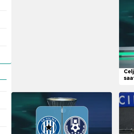
Cel
saa
yay