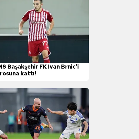
S Başakşehir FK Ivan Brnic’i
rosuna kattı!