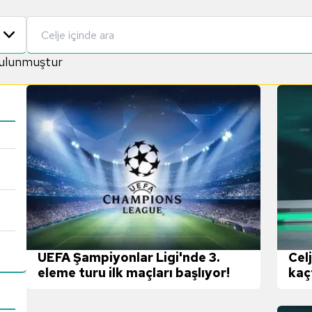
bulunmuştur
Cel
UEFA Şampiyonlar Ligi'nde 3.
kaç
eleme turu ilk maçları başlıyor!
yay