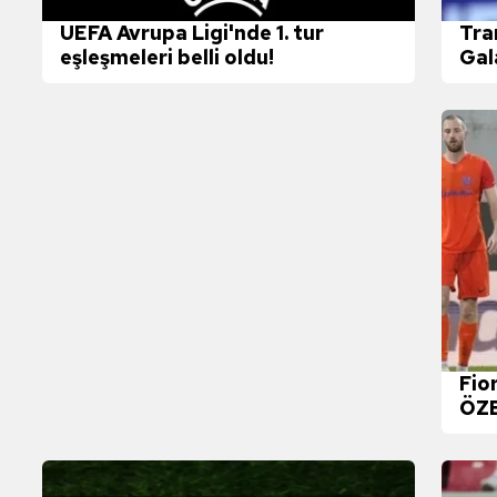
 çerezlerle ilgili bilgi almak için lütfen
tıklayınız
.
UEFA Avrupa Ligi'nde 1. tur
Tra
eşleşmeleri belli oldu!
Gal
Fio
ÖZ