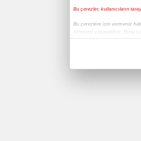
Bu çerezler, kullanıcıların tara
Voleybol
Bu çerezlere izin vermeniz halin
deneyimi yaşatabiliriz. Bunu y
Süper Lig
içerikleri sunabilmek adına el
noktasında tek gelir kalemimiz 
Avrupa Ligi
Her halükârda, kullanıcılar, bu 
Yeni Malatyaspor
Sizlere daha iyi bir hizmet sun
çerezler vasıtasıyla çeşitli kiş
Basketbol
amacıyla kullanılmaktadır. Diğer
reklam/pazarlama faaliyetlerinin
Sivasspor
Çerezlere ilişkin tercihlerinizi 
butonuna tıklayabilir,
Çerez Bi
Copa America 2016
6698 sayılı Kişisel Verilerin 