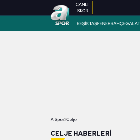
CANLI
SKOR
BEŞİKTAŞ
FENERBAHÇE
GALAT
A Spor
Celje
CELJE HABERLERI