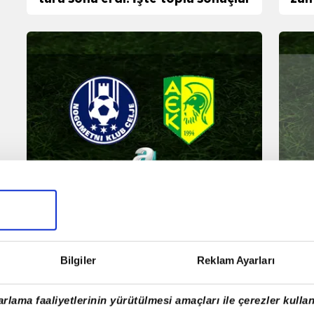
Avr
Celje-AEK Larnaca maçı ne
Cel
zaman ve saat kaçta? UEFA
saa
Avrupa Ligi maçı hangi kanalda?
yay
Bilgiler
Reklam Ayarları
rlama faaliyetlerinin yürütülmesi amaçları ile çerezler kullan