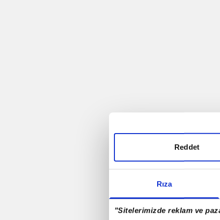
Trabzonspor
Futbol
Rio - 2016
Antalyaspor A.Ş.
Rizespor
Reddet
Samsunspor
Rıza
Denizlispor
"Sitelerimizde reklam ve paza
Milli Takım