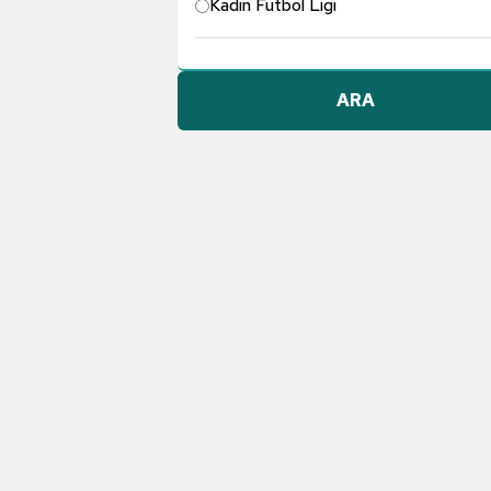
Kadın Futbol Ligi
Pendikspor
ARA
Göztepe A.Ş.
Konyaspor
Dünyadan Futbol
TFF 1. Lig
Galatasaray
Gençlerbirliği