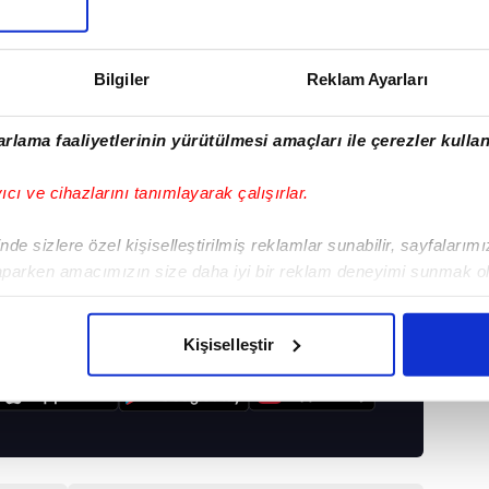
Bilgiler
Reklam Ayarları
rlama faaliyetlerinin yürütülmesi amaçları ile çerezler kullan
yıcı ve cihazlarını tanımlayarak çalışırlar.
de sizlere özel kişiselleştirilmiş reklamlar sunabilir, sayfalarım
aparken amacımızın size daha iyi bir reklam deneyimi sunmak ol
UEFA AVRUPA LIGI
imizden gelen çabayı gösterdiğimizi ve bu noktada, reklamların ma
olduğunu sizlere hatırlatmak isteriz.
Kişiselleştir
çerezlere izin vermedikleri takdirde, kullanıcılara hedefli reklaml
I
abilmek için İnternet Sitemizde kendimize ve üçüncü kişilere ait 
isel verileriniz işlenmekte olup gerekli olan çerezler bilgi toplum
 çerezler, sitemizin daha işlevsel kılınması ve kişiselleştirilmes