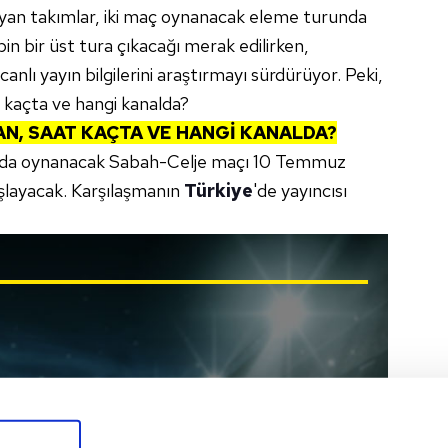
an takımlar, iki maç oynanacak eleme turunda
n bir üst tura çıkacağı merak edilirken,
nlı yayın bilgilerini araştırmayı sürdürüyor. Peki,
kaçta ve hangi kanalda?
N, SAAT KAÇTA VE HANGİ KANALDA?
'nda oynanacak Sabah-Celje maçı 10 Temmuz
layacak. Karşılaşmanın
Türkiye
'de yayıncısı