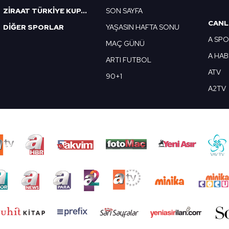
ZİRAAT TÜRKİYE KUPASI
SON SAYFA
CANL
DİĞER SPORLAR
YAŞASIN HAFTA SONU
A SP
MAÇ GÜNÜ
A HA
ARTI FUTBOL
ATV
90+1
A2TV