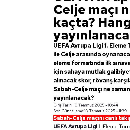
Celje maçı 
kaçta? Hang
yayınlanac
UEFA Avrupa Ligi 1. Eleme 
ile Celje arasında oynanacak
eleme formatında ilk sınavı
için sahaya mutlak galibiyet
alınacak skor, rövanş karşı
Sabah-Celje maçı ne zaman 
yayınlanacak?
Giriş Tarihi:
10 Temmuz 2025 - 10:44
Son Güncelleme:
10 Temmuz 2025 - 11:39
Sabah-Celje maçını canlı takip
UEFA Avrupa Ligi
1. Eleme Tur