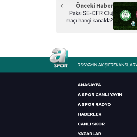
Önceki Haber
reklam/pazarlama faaliyetlerinin
Paksi SE-CFR Cluj
maçı hangi kanalda?
Çerezlere ilişkin tercihlerinizi 
butonuna tıklayabilir,
Çerez Bi
6698 sayılı Kişisel Verilerin 
mevzuata uygun olarak kullanılan
RSS
YAYIN AKIŞI
FREKANSLAR
ANASAYFA
A SPOR CANLI YAYIN
A SPOR RADYO
HABERLER
CANLI SKOR
YAZARLAR