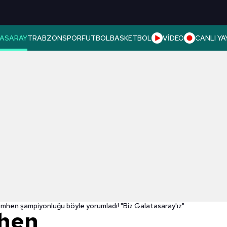
ASARAY
TRABZONSPOR
FUTBOL
BASKETBOL
VİDEO
CANLI YA
imhen şampiyonluğu böyle yorumladı! "Biz Galatasaray'ız"
mhen