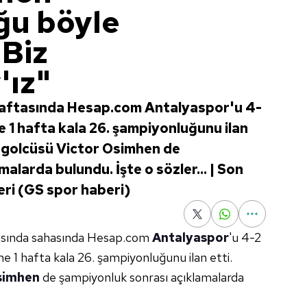
ğu böyle
"Biz
'ız"
 haftasında Hesap.com Antalyaspor'u 4-
e 1 hafta kala 26. şampiyonluğunu ilan
dız golcüsü Victor Osimhen de
alarda bulundu. İşte o sözler... | Son
ri (GS spor haberi)
tasında sahasında Hesap.com
Antalyaspor
'u 4-2
ime 1 hafta kala 26. şampiyonluğunu ilan etti.
simhen
de şampiyonluk sonrası açıklamalarda