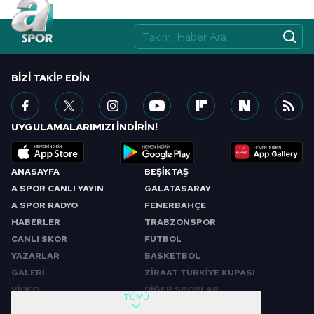
BIZI TAKIP EDIN
UYGULAMALARIMIZI İNDİRİN!
ANASAYFA
BEŞİKTAŞ
A SPOR CANLI YAYIN
GALATASARAY
A SPOR RADYO
FENERBAHÇE
HABERLER
TRABZONSPOR
CANLI SKOR
FUTBOL
YAZARLAR
BASKETBOL
GALERİ
ZİRAAT TÜRKİYE KUPASI
VİDEO
DİĞER SPORLAR
TÜMÜ