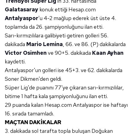
Trendyol Süper Lig
'in 33. haftasında
Galatasaray
konuk ettiği Hesap.com
Antalyaspor
'u 4-2 mağlup ederek üst üste 4.
toplamda da 26. şampiyonluğunu ilan etti.
Sarı-kırmızılılara galibiyeti getiren golleri 56.
dakikada
Mario Lemina
, 66. ve 86. (P) dakikalarda
Victor Osimhen
ve 90+5. dakikada
Kaan Ayhan
kaydetti.
Antalyaspor'un golleri ise 45+3. ve 62. dakikalarda
Soner Dikmen'den geldi.
Süper Lig'de puanını 77'ye çıkaran sarı-kırmızılılar,
bitime 1 hafta kala şampiyonluğunu ilan etti.
29 puanda kalan Hesap.com Antalyaspor ise haftayı
16. sırada tamamladı.
MAÇTAN DAKİKALAR
3. dakikada sol tarafta topla buluşan Doğukan