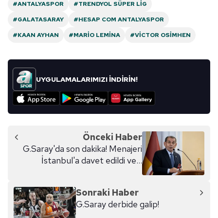
#ANTALYASPOR
#TRENDYOL SÜPER LIG
#GALATASARAY
#HESAP COM ANTALYASPOR
#KAAN AYHAN
#MARIO LEMINA
#VICTOR OSIMHEN
UYGULAMALARIMIZI İNDİRİN!
Önceki Haber
G.Saray'da son dakika! Menajeri
İstanbul'a davet edildi ve...
Sonraki Haber
G.Saray derbide galip!