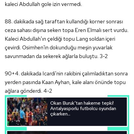
kaleci Abdullah gole izin vermedi.
Çerezlere ilişkin tercihlerinizi aşağıda yer alan panel
88. dakikada sağ taraftan kullandığı korner sonrası
vasıtasıyla belirleyebilirsiniz. Çerezlere ilişkin detaylı bilgi
için Ayarlar butonuna tıklayabilir,
Çerez Bilgilendirme
ceza sahası dışına seken topa Eren Elmalı sert vurdu.
Metnimizi
ziyaret edebilirsiniz.
Kaleci Abdullah'ın çeldiği topu Lang soldan içeri
çevirdi. Osimhen'in dokunduğu meşin yuvarlak
6698 sayılı Kişisel Verilerin Korunması Kanunu uyarınca
savunmadan da sekerek ağlarla buluştu. 3-2
hazırlanmış Aydınlatma Metnimizi okumak ve sitemizde
ilgili mevzuata uygun olarak kullanılan çerezlerle ilgili bilgi
almak için lütfen
tıklayınız
.
90+4. dakikada Icardi'nin rakibini çalımladıktan sonra
yerden pasında Kaan Ayhan, kale alanı önünde topu
ağlara gönderdi. 4-2
Okan Buruk'tan hakeme tepki!
Antalyasporlu futbolcu oyundan
çıkarken...