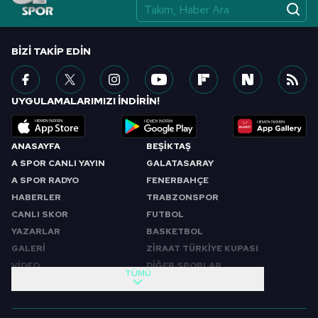
vasıtasıyla belirleyebilirsiniz. Çerezlere ilişkin detaylı bilgi
için Ayarlar butonuna tıklayabilir,
Çerez Bilgilendirme
Metnimizi
ziyaret edebilirsiniz.
BIZI TAKIP EDIN
6698 sayılı Kişisel Verilerin Korunması Kanunu uyarınca
hazırlanmış Aydınlatma Metnimizi okumak ve sitemizde
UYGULAMALARIMIZI İNDİRİN!
ilgili mevzuata uygun olarak kullanılan çerezlerle ilgili bilgi
almak için lütfen
tıklayınız
.
ANASAYFA
BEŞİKTAŞ
A SPOR CANLI YAYIN
GALATASARAY
A SPOR RADYO
FENERBAHÇE
HABERLER
TRABZONSPOR
CANLI SKOR
FUTBOL
YAZARLAR
BASKETBOL
GALERİ
ZİRAAT TÜRKİYE KUPASI
VİDEO
DİĞER SPORLAR
TÜMÜ
PROGRAMLAR
VIDEO
SABAH SPORU
FUTBOL