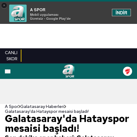
×
A SPOR
İNDİR
Mobil uygulaması
Ücretsiz - Google Play'de
CANLI
SKOR
A Spor
Galatasaray Haberleri
Galatasaray'da Hatayspor mesaisi başladı!
Galatasaray'da Hatayspor
mesaisi başladı!