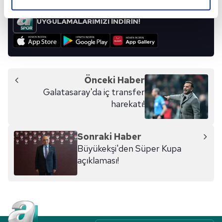
elimizden gelen çabayı gösterdiğimizi ve bu noktada,
reklamların maliyetlerimizi karşılamak noktasında tek gelir
UYGULAMALARIMIZI İNDİRİN!
kalemimiz olduğunu sizlere hatırlatmak isteriz.
Her halükârda, kullanıcılar, bu çerezlere izin vermedikleri
takdirde, kullanıcılara hedefli reklamlar
gösterilmeyecektir."
Önceki Haber
Galatasaray'da iç transfer
Sizlere daha iyi bir hizmet sunabilmek için İnternet
harekatı!
Sitemizde kendimize ve üçüncü kişilere ait çerezler
kullanılmaktadır. Bu çerezler vasıtasıyla çeşitli kişisel
verileriniz işlenmekte olup gerekli olan çerezler bilgi
Sonraki Haber
toplumu hizmetlerinin sunulması amacıyla
Büyükekşi'den Süper Kupa
kullanılmaktadır. Diğer çerezler, sitemizin daha işlevsel
açıklaması!
kılınması ve kişiselleştirilmesi ve sizlere yönelik
reklam/pazarlama faaliyetlerinin yapılması, amaçlarıyla
sınırlı olarak açık rızanız dahilinde kullanılacaktır.
Çerezlere ilişkin tercihlerinizi aşağıda yer alan panel