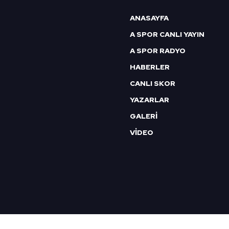
6698 sayılı Kişisel Verilerin 
ANASAYFA
mevzuata uygun olarak kullanılan
A SPOR CANLI YAYIN
A SPOR RADYO
HABERLER
CANLI SKOR
YAZARLAR
GALERİ
VİDEO