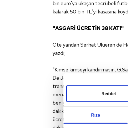
bin euro'ya ukaşan tecrübeli fut
kalarak 50 bin TL'yi kasasına koyd
"ASGARİ ÜCRETİN 38 KATI"
Öte yandan Serhat Ulueren de Hami
yazdı;
"Kimse kimseyi kandırmasın, G.Sa
De Jong girdi ve sakatlanıp çıktı
transferde süper adamlar almış. F
Reddet
menajerlerin isimlerinin kulüp ta
ben yazacağım! Gelelim Hamit olay
dakika sahada kalarak ne kazandı?
Rıza
ücretle çalışan 1 kişi ayda 1300 T
dakikada kazandığı parayı bir asga