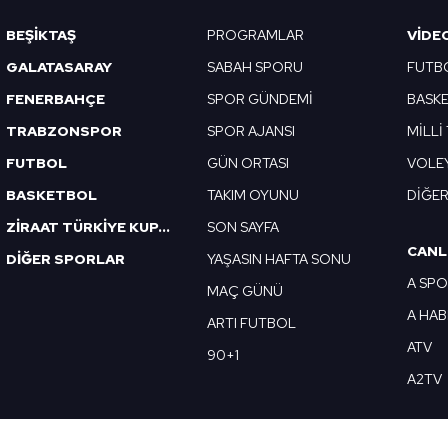
Korunması Kanunu uyarınca hazırlanmış Aydınlatma Metnimizi okum
BEŞİKTAŞ
PROGRAMLAR
VIDE
 çerezlerle ilgili bilgi almak için lütfen
tıklayınız
.
GALATASARAY
SABAH SPORU
FUTB
FENERBAHÇE
SPOR GÜNDEMİ
BASK
TRABZONSPOR
SPOR AJANSI
MİLLİ
FUTBOL
GÜN ORTASI
VOLE
BASKETBOL
TAKIM OYUNU
DİĞE
ZİRAAT TÜRKİYE KUPASI
SON SAYFA
CANL
DİĞER SPORLAR
YAŞASIN HAFTA SONU
A SP
MAÇ GÜNÜ
A HA
ARTI FUTBOL
ATV
90+1
A2TV