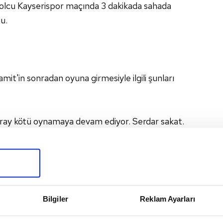
bolcu Kayserispor maçında 3 dakikada sahada
u.
t'in sonradan oyuna girmesiyle ilgili şunları
ray kötü oynamaya devam ediyor. Serdar sakat.
. Cavanda, Sigthorsson sakat. Eee sonra G.Saray
iyasko transferleri yapan G.Saray yöneticilerin ve
rafından açıklanmasını istiyorum. Açıklamazlarsa
ına. Dün 90+1'de De Jong'un yerine girdi. Peki 3
 Tam 15 bin Euro yani 50 bin TL. Türkiye'de asgari
Bilgiler
Reklam Ayarları
L net kazanıyor. Bir başka ifadeyle Hamit'in 3
ri ücretli tam 38 ayda kazanabiliyor.".