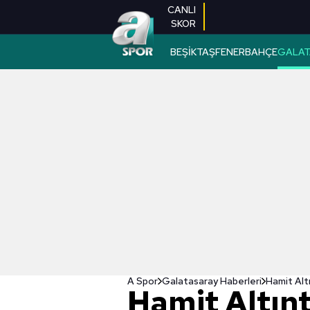
CANLI
SKOR
BEŞİKTAŞ
FENERBAHÇE
GALAT
A Spor
Galatasaray Haberleri
Hamit Alt
Hamit Altın