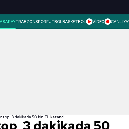
ASARAY
TRABZONSPOR
FUTBOL
BASKETBOL
VİDEO
CANLI YA
ıntop, 3 dakikada 50 bin TL kazandı
top, 3 dakikada 50