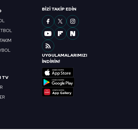
ak ve sitemizde ilgili
BIZI TAKIP EDIN
O
OL
ETBOL
 TAKIM
YBOL
UYGULAMALARIMIZI
R
İNDİRİN!
I TV
OR
BER