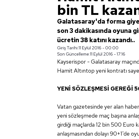
bin TL kaza
Galatasaray'da forma giye
son 3 dakikasında oyuna gir
ücretin 38 katını kazandı..
Giriş Tarihi:
11 Eylül 2016 - 00:00
Son Güncelleme:
11 Eylül 2016 - 17:16
Kayserispor - Galatasaray maçınd
Hamit Altıntop yeni kontratı saye
YENİ SÖZLEŞMESİ GEREĞİ 5
Vatan gazetesinde yer alan habere
yeni sözleşmede maç başına anlaş
girdiği maçlarda 12 bin 500 Euro
anlaşmasından dolayı 90+1'de oyu