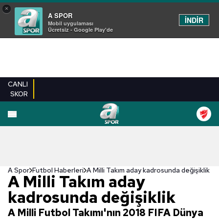
×
A SPOR
İNDİR
Mobil uygulaması
Ücretsiz - Google Play'de
CANLI
SKOR
A Spor
Futbol Haberleri
A Milli Takım aday kadrosunda değişiklik
A Milli Takım aday
kadrosunda değişiklik
A Milli Futbol Takımı'nın 2018 FIFA Dünya