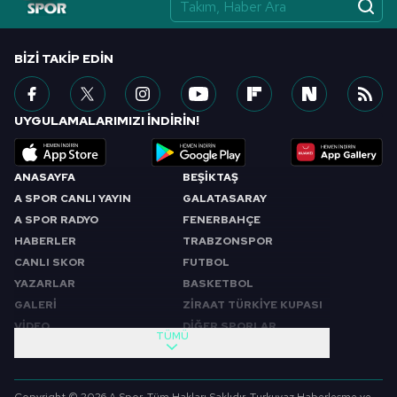
vasıtasıyla belirleyebilirsiniz. Çerezlere ilişkin detaylı bilgi
için Ayarlar butonuna tıklayabilir,
Çerez Bilgilendirme
Metnimizi
ziyaret edebilirsiniz.
BIZI TAKIP EDIN
6698 sayılı Kişisel Verilerin Korunması Kanunu uyarınca
hazırlanmış Aydınlatma Metnimizi okumak ve sitemizde
UYGULAMALARIMIZI İNDİRİN!
ilgili mevzuata uygun olarak kullanılan çerezlerle ilgili bilgi
almak için lütfen
tıklayınız
.
ANASAYFA
BEŞİKTAŞ
A SPOR CANLI YAYIN
GALATASARAY
A SPOR RADYO
FENERBAHÇE
HABERLER
TRABZONSPOR
CANLI SKOR
FUTBOL
YAZARLAR
BASKETBOL
GALERİ
ZİRAAT TÜRKİYE KUPASI
VİDEO
DİĞER SPORLAR
TÜMÜ
PROGRAMLAR
VIDEO
SABAH SPORU
FUTBOL