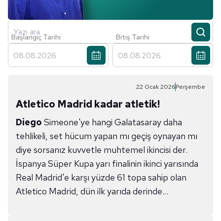
Yazı ara
Ara
Başlangıç Tarihi
Bitiş Tarihi
22 Ocak 2026
Perşembe
Atletico Madrid kadar atletik!
Diego
Simeone'ye hangi Galatasaray daha
tehlikeli, set hücum yapan mı geçiş oynayan mı
diye sorsanız kuvvetle muhtemel ikincisi der.
İspanya Süper Kupa yarı finalinin ikinci yarısında
Real Madrid'e karşı yüzde 61 topa sahip olan
Atletico Madrid, dün ilk yarıda derinde
bekleyerek başladı.
Osimhen'in varlığı yemeğin
acı biberi gibi
.