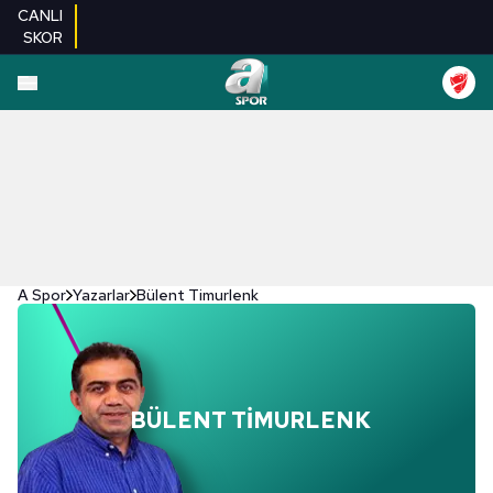
CANLI
SKOR
A Spor
Yazarlar
Bülent Timurlenk
BÜLENT TIMURLENK